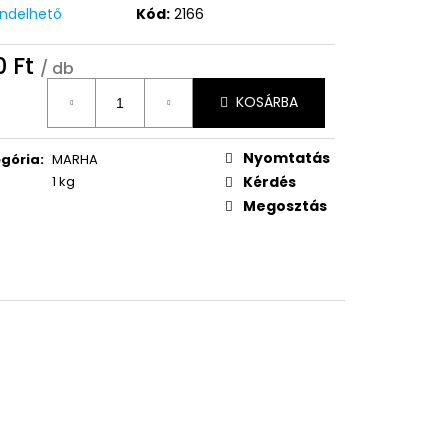
endelhető
Kód:
2166
0 Ft
/ db
égár:
KOSÁRBA
Nyomtatás
gória
:
MARHA
1 kg
Kérdés
Megosztás