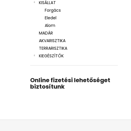
KISÁLLAT
Forgács
Eledel
Alom
MADÁR
AKVARISZTIKA
TERRARISZTIKA
KIEGÉSZÍTŐK
Online fizetési lehetőséget
biztosítunk
L
á