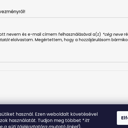
vezményről!
dott nevem és e-mail címem felhasználásával a(z)
*cég neve
ré
tatót
elolvastam. Megértettem, hogy a hozzájárulásom bármiko
61574807956737
 sütiket használ. Ezen weboldalt követésével
El
azok használatát. Tudjon meg többet *
itt
be a süti tájékoztatóra mutató linket
).