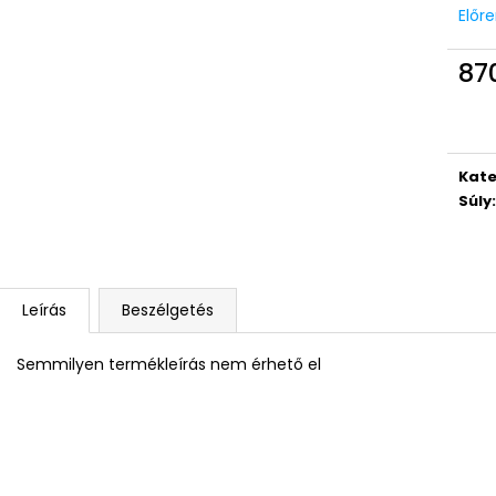
Előr
87
Egys
Kate
Súly
:
Leírás
Beszélgetés
Semmilyen termékleírás nem érhető el