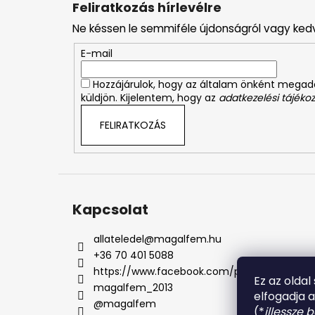
Feliratkozás hírlevélre
b
Ne késsen le semmiféle újdonságról vagy ked
l
é
E-mail
c
Hozzájárulok, hogy az általam önként mega
küldjön. Kijelentem, hogy az
adatkezelési tájékoz
FELIRATKOZÁS
Kapcsolat
allateledel
@
magalfem.hu
+36 70 401 5088
https://www.facebook.com/profile.php?id=
Ez az oldal
magalfem_2013
elfogadja 
@magalfem
(*
illessze 