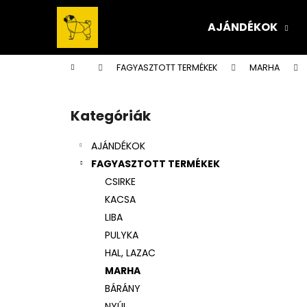
K
Ugrás
a
o
AJÁNDÉKOK
fő
Vissza
Vissza
s
tartalomhoz
a boltba
a boltba
á
Kezdőlap
FAGYASZTOTT TERMÉKEK
MARHA
r
O
l
Kategóriák
Kategóriák
d
átugrása
a
AJÁNDÉKOK
l
FAGYASZTOTT TERMÉKEK
s
CSIRKE
ó
KACSA
p
LIBA
a
PULYKA
n
HAL, LAZAC
e
MARHA
l
BÁRÁNY
NYÚL