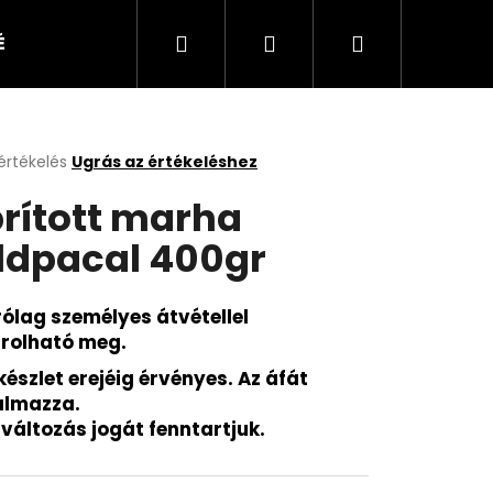
Keresés
Bejelentkezés
Kosár
ÉKEK
KUTYA
CICA
KISÁLLAT
értékelés
Ugrás az értékeléshez
k
rított marha
s
lése
ldpacal 400gr
.
rólag személyes átvétellel
rolható meg.
készlet erejéig érvényes. Az áfát
almazza.
rváltozás jogát fenntartjuk.