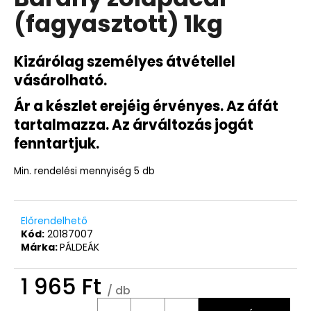
értékelése
(fagyasztott) 1kg
5-
ből
0,0
csillag.
Kizárólag személyes átvétellel
vásárolható.
Ár a készlet erejéig érvényes. Az áfát
tartalmazza.
Az árváltozás jogát
fenntartjuk.
Min. rendelési mennyiség 5 db
Előrendelhető
Kód:
20187007
Márka:
PÁLDEÁK
1 965 Ft
/ db
Egységár: