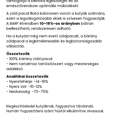
támogatja a bélflóra egészségét és az
emésztőrendszer optimális működését.
A zöld pacal illata különösen vonzó a kutyák számára,
ezért a legválogatósabb ebek is szívesen fogyasztják.
A BARF étrendben
10–15%-os arányban
bátran
beilleszthető, rendszeresen adható.
Ha a kutyád még nem evett zöldpacalt, a bárány
zöldpacal a legkíméletesebb és legbiztonságosabb
választás.
Összetevők
- 100% bárány zöld pacal
- Nem tartalmaz tartósítószert vagy mesterséges
adalékot.
Analitikai összetevők
- Nyersfehérje: ~14–16%
- Nyers zsír: ~10–12%
- Nedvesség: ~70–75%
Kiegészítőeledel kutyáknak, fagyasztva tárolandó.
Humán fogyasztásra szánt hústól elkülönítve olvasszuk.