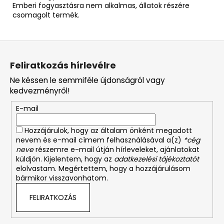
Emberi fogyasztásra nem alkalmas, állatok részére
csomagolt termék.
L
á
Feliratkozás hírlevélre
b
Ne késsen le semmiféle újdonságról vagy
l
kedvezményről!
é
E-mail
c
Hozzájárulok, hogy az általam önként megadott
nevem és e-mail címem felhasználásával a(z)
*cég
neve
részemre e-mail útján hírleveleket, ajánlatokat
küldjön. Kijelentem, hogy az
adatkezelési tájékoztatót
elolvastam. Megértettem, hogy a hozzájárulásom
bármikor visszavonhatom.
FELIRATKOZÁS