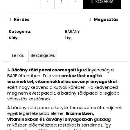
KOSÁRBA
Kérdés
Megosztás
Kategória
:
BÁRÁNY
Súly
:
1 kg
Leírás
Beszélgetés
A
Bárány zöld pacal csomagolt
igazi ínyencség a
BARF étrendben. Tele van
emésztést segítő
enzimekkel, vitaminokkal és ásványi anyagokkal
,
ezért nagy kedvenc a kutyák körében. Ha kedvenced
még nem evett pacalt, a bárány zöldpacal a legjobb
választás kezdésnek.
A bárány zöld pacal a kutyák természetes étrendjének
egyik legértékesebb eleme.
Enzimekben,
vitaminokban és ásványi anyagokban gazdag
,
miközben előemésztett rostokat is tartalmaz, így