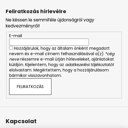
L
á
Feliratkozás hírlevélre
b
Ne késsen le semmiféle újdonságról vagy
l
kedvezményről!
é
E-mail
c
Hozzájárulok, hogy az általam önként megadott
nevem és e-mail címem felhasználásával a(z)
*cég
neve
részemre e-mail útján hírleveleket, ajánlatokat
küldjön. Kijelentem, hogy az
adatkezelési tájékoztatót
elolvastam. Megértettem, hogy a hozzájárulásom
bármikor visszavonhatom.
FELIRATKOZÁS
Kapcsolat