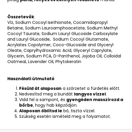
Összetevők
:
Víz, Sodium Cocoyl Isethionate, Cocamidopropyl
Betaine, Sodium Lauroamphoacetate, Sodium Methyl
Cocoyl Taurate, Sodium Lauryl Glucoside Carboxylate
and Lauryl Glucoside, Sodium Cocoyl Glutamate,
Acrylates Copolymer, Coco-Glucoside and Glyceryl
Oleate, Caprylhydroxamic Acid, Glyceryl Caprylate,
Glycerin, Sodium PCA, D-Panthenol, Jojoba Oil, Colloidal
Oatmeal, Lavender Oil, Phytokeratin
Használati útmutató
Fésüld át alaposan
a szőrzetet a fürdetés előtt.
Nedvesítsd meg a bundát
langyos vízzel
.
Vidd fel a sampont, és
gyengéden masszírozd a
bőrbe
, hogy hab képződjön.
Alaposan öblítsd le
bő, tiszta vízzel.
Szükség esetén ismételd meg a folyamatot.