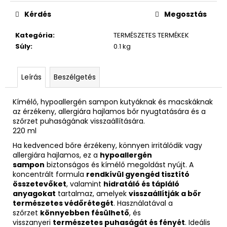
Kérdés
Megosztás
Kategória
:
TERMÉSZETES TERMÉKEK
Súly
:
0.1 kg
Leírás
Beszélgetés
Kímélő, hypoallergén sampon kutyáknak és macskáknak
az érzékeny, allergiára hajlamos bőr nyugtatására és a
szőrzet puhaságának visszaállítására.
220 ml
Ha kedvenced bőre érzékeny, könnyen irritálódik vagy
allergiára hajlamos, ez a
hypoallergén
sampon
biztonságos és kímélő megoldást nyújt. A
koncentrált formula
rendkívül gyengéd tisztító
összetevőket
, valamint
hidratáló és tápláló
anyagokat
tartalmaz, amelyek
visszaállítják a bőr
természetes védőrétegét
. Használatával a
szőrzet
könnyebben fésülhető
, és
visszanyeri
természetes puhaságát és fényét
. Ideális