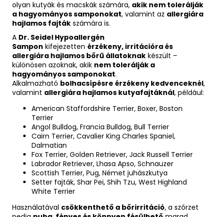
olyan kutyák és macskák számára,
akik nem tolerálják
a hagyományos samponokat
, valamint az
allergiára
hajlamos fajták
számára is.
A
Dr. Seidel Hypoallergén
Sampon
kifejezetten
érzékeny, irritációra és
allergiára hajlamos bőrű állatoknak
készült –
különösen azoknak, akik
nem tolerálják a
hagyományos samponokat
.
Alkalmazható
bolhacsípésre érzékeny kedvenceknél
,
valamint
allergiára hajlamos kutyafajtáknál
, például:
American Staffordshire Terrier, Boxer, Boston
Terrier
Angol Bulldog, Francia Bulldog, Bull Terrier
Cairn Terrier, Cavalier King Charles Spaniel,
Dalmatian
Fox Terrier, Golden Retriever, Jack Russell Terrier
Labrador Retriever, Lhasa Apso, Schnauzer
Scottish Terrier, Pug, Német juhászkutya
Setter fajták, Shar Pei, Shih Tzu, West Highland
White Terrier
Használatával
csökkenthető a bőrirritáció
, a szőrzet
pedig
puha, fényes és könnyen fésülhető
marad.