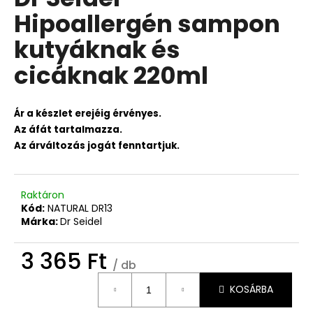
értékelése
Hipoallergén sampon
5-
ből
kutyáknak és
0,0
csillag.
cicáknak 220ml
Ár a készlet erejéig érvényes.
Az áfát tartalmazza.
Az árváltozás jogát fenntartjuk.
Raktáron
Kód:
NATURAL DR13
Márka:
Dr Seidel
3 365 Ft
/ db
Egységár:
KOSÁRBA