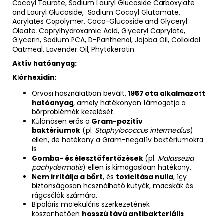
Cocoyl Taurate, Sodium Lauryl Glucoside Carboxylate
and Lauryl Glucoside, Sodium Cocoyl Glutamate,
Acrylates Copolymer, Coco-Glucoside and Glyceryl
Oleate, Caprylhydroxamic Acid, Glyceryl Caprylate,
Glycerin, Sodium PCA, D-Panthenol, Jojoba Oil, Colloidal
Oatmeal, Lavender Oil, Phytokeratin
Aktív hatóanyag:
Klórhexidin:
Orvosi használatban bevált,
1957 óta alkalmazott
hatóanyag
, amely hatékonyan támogatja a
bőrproblémák kezelését.
Különösen erős a
Gram-pozitív
baktériumok
(pl.
Staphylococcus intermedius
)
ellen, de hatékony a Gram-negatív baktériumokra
is.
Gomba- és élesztőfertőzések
(pl.
Malassezia
pachydermatis
) ellen is kimagaslóan hatékony.
Nem irritálja a bőrt
, és
toxicitása nulla
, így
biztonságosan használható kutyák, macskák és
rágcsálók számára.
Bipoláris molekuláris szerkezetének
köszönhetően
hosszú távú antibakteriális