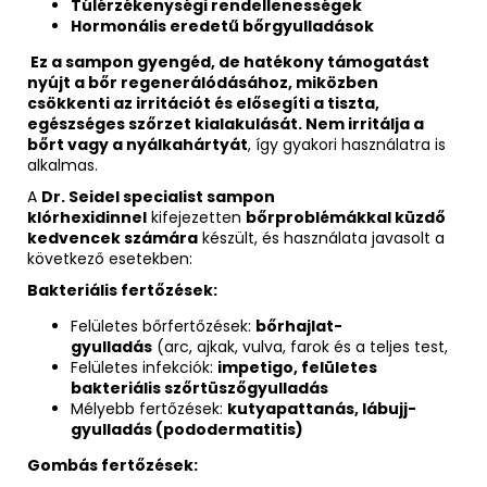
Túlérzékenységi rendellenességek
Hormonális eredetű bőrgyulladások
Ez a sampon gyengéd, de hatékony támogatást
nyújt a bőr regenerálódásához, miközben
csökkenti az irritációt és elősegíti a tiszta,
egészséges szőrzet kialakulását. Nem irritálja a
bőrt vagy a nyálkahártyát
, így gyakori használatra is
alkalmas.
A
Dr. Seidel specialist sampon
klórhexidinnel
kifejezetten
bőrproblémákkal küzdő
kedvencek számára
készült, és használata javasolt a
következő esetekben:
Bakteriális fertőzések:
Felületes bőrfertőzések:
bőrhajlat-
gyulladás
(arc, ajkak, vulva, farok és a teljes test,
Felületes infekciók:
impetigo, felületes
bakteriális szőrtüszőgyulladás
Mélyebb fertőzések:
kutyapattanás, lábujj-
gyulladás (pododermatitis)
Gombás fertőzések: