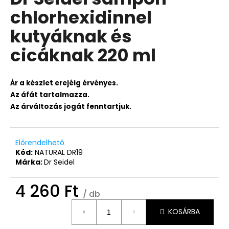
értékelése
chlorhexidinnel
5-
ből
kutyáknak és
0,0
csillag.
cicáknak 220 ml
Ár a készlet erejéig érvényes.
Az áfát tartalmazza.
Az árváltozás jogát fenntartjuk.
Előrendelhető
Kód:
NATURAL DR19
Márka:
Dr Seidel
4 260 Ft
/ db
Egységár:
KOSÁRBA