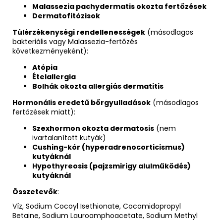
Malassezia pachydermatis okozta fertőzések
Dermatofitózisok
Túlérzékenységi rendellenességek
(másodlagos
bakteriális vagy Malassezia-fertőzés
következményeként):
Atópia
Ételallergia
Bolhák okozta allergiás dermatitis
Hormonális eredetű bőrgyulladások
(másodlagos
fertőzések miatt):
Szexhormon okozta dermatosis
(nem
ivartalanított kutyák)
Cushing-kór (hyperadrenocorticismus)
kutyáknál
Hypothyreosis (pajzsmirigy alulműködés)
kutyáknál
Összetevők
:
Víz, Sodium Cocoyl Isethionate, Cocamidopropyl
Betaine, Sodium Lauroamphoacetate, Sodium Methyl