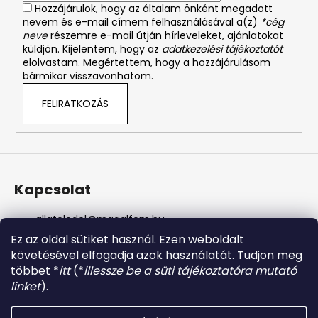
Hozzájárulok, hogy az általam önként megadott
nevem és e-mail címem felhasználásával a(z)
*cég
neve
részemre e-mail útján hírleveleket, ajánlatokat
küldjön. Kijelentem, hogy az
adatkezelési tájékoztatót
elolvastam. Megértettem, hogy a hozzájárulásom
bármikor visszavonhatom.
FELIRATKOZÁS
Kapcsolat
allateledel
@
magalfem.hu
+36 70 401 5088
Ez az oldal sütiket használ. Ezen weboldalt
https://www.facebook.com/profile.php?id=61574807
követésével elfogadja azok használatát. Tudjon meg
956737
többet *
itt
(*
illessze be a süti tájékoztatóra mutató
magalfem_2013
linket
).
@magalfem