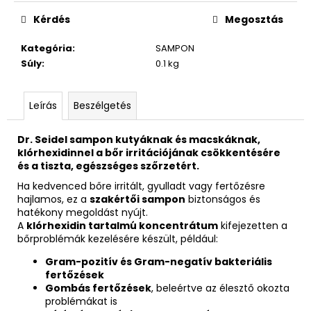
Kérdés
Megosztás
Kategória
:
SAMPON
Súly
:
0.1 kg
Leírás
Beszélgetés
Dr. Seidel sampon kutyáknak és macskáknak,
klórhexidinnel a bőr irritációjának csökkentésére
és a tiszta, egészséges szőrzetért.
Ha kedvenced bőre irritált, gyulladt vagy fertőzésre
hajlamos, ez a
szakértői sampon
biztonságos és
hatékony megoldást nyújt.
A
klórhexidin tartalmú koncentrátum
kifejezetten a
bőrproblémák kezelésére készült, például:
Gram-pozitív és Gram-negatív bakteriális
fertőzések
Gombás fertőzések
, beleértve az élesztő okozta
problémákat is