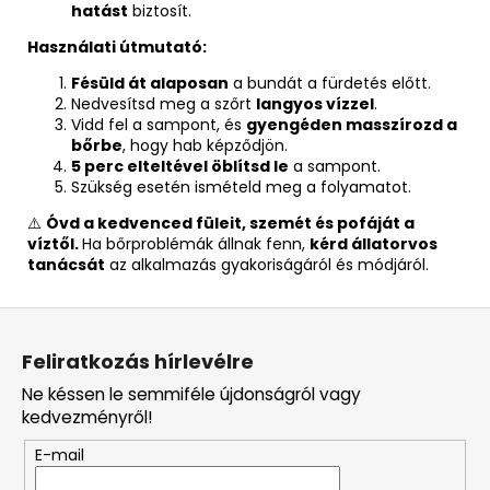
hatást
biztosít.
Használati útmutató:
Fésüld át alaposan
a bundát a fürdetés előtt.
Nedvesítsd meg a szőrt
langyos vízzel
.
Vidd fel a sampont, és
gyengéden masszírozd a
bőrbe
, hogy hab képződjön.
5 perc elteltével öblítsd le
a sampont.
Szükség esetén ismételd meg a folyamatot.
⚠️
Óvd a kedvenced füleit, szemét és pofáját a
víztől.
Ha bőrproblémák állnak fenn,
kérd állatorvos
tanácsát
az alkalmazás gyakoriságáról és módjáról.
L
á
Feliratkozás hírlevélre
b
Ne késsen le semmiféle újdonságról vagy
l
kedvezményről!
é
E-mail
c