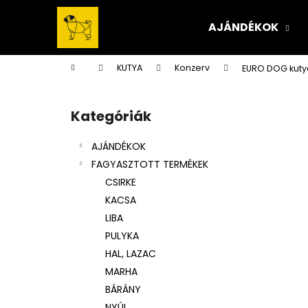
K
Ugrás
a
o
AJÁNDÉKOK
fő
Vissza
Vissza
s
tartalomhoz
a boltba
a boltba
á
Kezdőlap
KUTYA
Konzerv
EURO DOG kuty
r
O
l
Kategóriák
Kategóriák
d
átugrása
a
AJÁNDÉKOK
l
FAGYASZTOTT TERMÉKEK
s
CSIRKE
ó
KACSA
p
LIBA
a
PULYKA
n
HAL, LAZAC
e
MARHA
l
BÁRÁNY
NYÚL