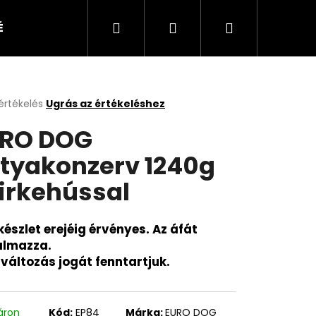
Keresés
Bejelentkezés
Kosár
ÉKEK
KUTYA
CICA
KISÁLLAT
értékelés
Ugrás az értékeléshez
k
RO DOG
s
lése
tyakonzerv 1240g
irkehússal
.
készlet erejéig érvényes. Az áfát
almazza.
rváltozás jogát fenntartjuk.
áron
Kód:
EP84
Márka:
EURO DOG