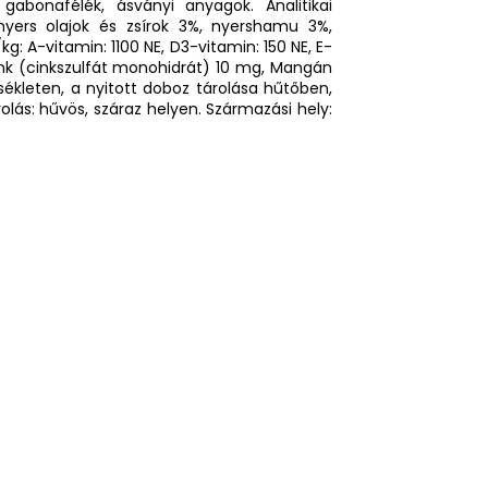
gabonafélék, ásványi anyagok. Analitikai
nyers olajok és zsírok 3%, nyershamu 3%,
 A-vitamin: 1100 NE, D3-vitamin: 150 NE, E-
Cink (cinkszulfát monohidrát) 10 mg, Mangán
kleten, a nyitott doboz tárolása hűtőben,
olás: hűvös, száraz helyen. Származási hely: