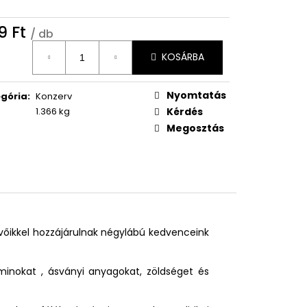
9 Ft
/ db
égár:
KOSÁRBA
Nyomtatás
gória
:
Konzerv
1.366 kg
Kérdés
Megosztás
vőikkel hozzájárulnak né­gylábú kedvenceink
vitaminokat , ásványi anyagokat, zöldséget és