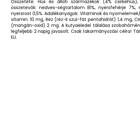
Összetéte: Hús és állati származékok (4% csirkehús), 
összetevők: nedves-ségtartalom 81%, nyersfehérje 7%, 
nyersrost 0,5%. Adalékanyagok: Vitaminok és nyomelemek/kg:
vitamin: 10 mg, Réz (réz-II szul-fát pentahidrát) 1,4 mg, 
(mangán-oxid) 2 mg. A kutyaeledel tálalása szobahőmérsé
legfeljebb 2 napig javasolt. Csak takarmányozási célra! Tár
EU.