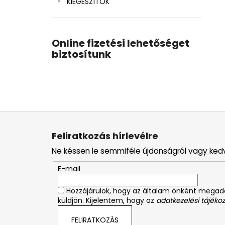
KIEGÉSZÍTŐK
Online fizetési lehetőséget
biztosítunk
L
á
Feliratkozás hírlevélre
b
Ne késsen le semmiféle újdonságról vagy ked
l
é
E-mail
c
Hozzájárulok, hogy az általam önként mega
küldjön. Kijelentem, hogy az
adatkezelési tájékoz
FELIRATKOZÁS