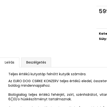
59
Egys
Kate
Súly
:
Leírás
Beszélgetés
Teljes értékű kutyatáp felnőtt kutyák számára.
Az EURO DOG CSIRKE KONZERV teljes értékű eledel, összete
boldog mindennap­jaihoz.
Biológiailag teljes értékű fehérjét, zsírt, szénhidrá­tot, 
6()0/o húskészítményt tartalmaznak.