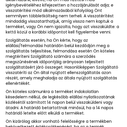
igénybevételéhez kifejezetten a hozzájárulását adja; e
visszatérítési mód alkalmazásából kifolyólag Önt
semmilyen többletköltség nem terheli. A visszatérítést
mindaddig visszatarthatjuk, amíg vissza nem kaptuk a
terméket, vagy Ön nem igazolta, hogy azt visszaküldte: a
kettő közül a korábbi időpontot kell figyelembe venni.
Szolgáltatás esetén, ha Ön kérte, hogy az
elállási/felmondási határidőn belül kezdődjön meg a
szolgáltatás teljesítése, felmondása esetén Ön köteles
megtéríteni Szolgáltató számára a szerződés
megszűnésének időpontjáig arányosan teljesített
szolgáltatásért járó összeget. Hasonlóképpen Szolgáltató
visszatéríti az Ön által nyújtott ellenszolgáltatás azon
részét, amely meghaladja az általa nyújtott szolgáltatás
ellenértékét.
Ön köteles számunkra a terméket indokolatlan
késedelem nélkül, de legkésőbb elállási nyilatkozatának
közlésétől számított 14 napon belül visszaküldeni vagy
átadni. A határidő betartottnak minősül, ha a 14 napos
határidő letelte előtt elküldi a terméket.
Ön kizárólag akkor vonható felelősségre a termékben
bekövetkezett értékcsökkenésért, ha az a termék