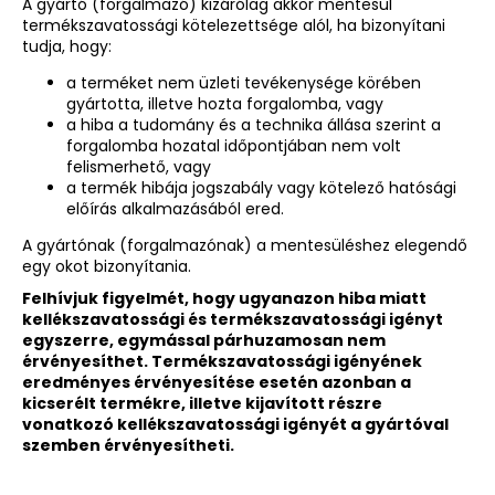
A gyártó (forgalmazó) kizárólag akkor mentesül
termékszavatossági kötelezettsége alól, ha bizonyítani
tudja, hogy:
a terméket nem üzleti tevékenysége körében
gyártotta, illetve hozta forgalomba, vagy
a hiba a tudomány és a technika állása szerint a
forgalomba hozatal időpontjában nem volt
felismerhető, vagy
a termék hibája jogszabály vagy kötelező hatósági
előírás alkalmazásából ered.
A gyártónak (forgalmazónak) a mentesüléshez elegendő
egy okot bizonyítania.
Felhívjuk figyelmét, hogy ugyanazon hiba miatt
kellékszavatossági és termékszavatossági igényt
egyszerre, egymással párhuzamosan nem
érvényesíthet. Termékszavatossági igényének
eredményes érvényesítése esetén azonban a
kicserélt termékre, illetve kijavított részre
vonatkozó kellékszavatossági igényét a gyártóval
szemben érvényesítheti.