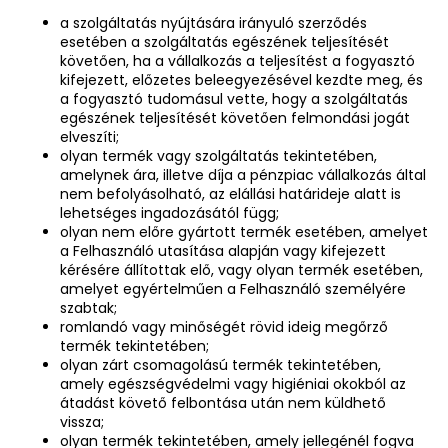
a szolgáltatás nyújtására irányuló szerződés
esetében a szolgáltatás egészének teljesítését
követően, ha a vállalkozás a teljesítést a fogyasztó
kifejezett, előzetes beleegyezésével kezdte meg, és
a fogyasztó tudomásul vette, hogy a szolgáltatás
egészének teljesítését követően felmondási jogát
elveszíti;
olyan termék vagy szolgáltatás tekintetében,
amelynek ára, illetve díja a pénzpiac vállalkozás által
nem befolyásolható, az elállási határideje alatt is
lehetséges ingadozásától függ;
olyan nem előre gyártott termék esetében, amelyet
a Felhasználó utasítása alapján vagy kifejezett
kérésére állítottak elő, vagy olyan termék esetében,
amelyet egyértelműen a Felhasználó személyére
szabtak;
romlandó vagy minőségét rövid ideig megőrző
termék tekintetében;
olyan zárt csomagolású termék tekintetében,
amely egészségvédelmi vagy higiéniai okokból az
átadást követő felbontása után nem küldhető
vissza;
olyan termék tekintetében, amely jellegénél fogva