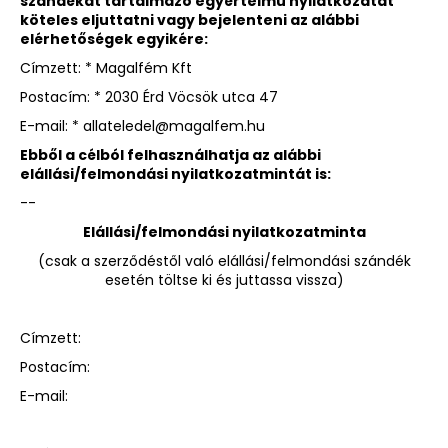
szándékát tartalmazó egyértelmű nyilatkozatát
köteles eljuttatni vagy bejelenteni az alábbi
elérhetőségek
egyikére:
Címzett: * Magalfém Kft
Postacím: * 2030 Érd Vöcsök utca 47
E-mail: * allateledel@magalfem.hu
Ebből a célból felhasználhatja az alábbi
elállási/felmondási nyilatkozatmintát is:
--
Elállási/felmondási nyilatkozatminta
(csak a szerződéstől való elállási/felmondási szándék
esetén töltse ki és juttassa vissza)
Címzett:
Postacím:
E-mail: