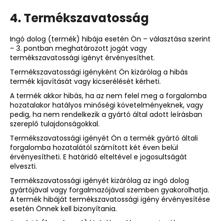
4. Termékszavatosság
Ingó dolog (termék) hibája esetén Ön – választása szerint
– 3. pontban meghatározott jogát vagy
termékszavatossági igényt érvényesíthet.
Termékszavatossági igényként Ön kizárólag a hibás
termék kijavítását vagy kicserélését kérheti.
A termék akkor hibás, ha az nem felel meg a forgalomba
hozatalakor hatályos minőségi követelményeknek, vagy
pedig, ha nem rendelkezik a gyártó által adott leírásban
szereplő tulajdonságokkal.
Termékszavatossági igényét Ön a termék gyártó általi
forgalomba hozatalától számított két éven belül
érvényesítheti. E határidő elteltével e jogosultságát
elveszti.
Termékszavatossági igényét kizárólag az ingó dolog
gyártójával vagy forgalmazójával szemben gyakorolhatja.
A termék hibáját termékszavatossági igény érvényesítése
esetén Önnek kell bizonyítania.