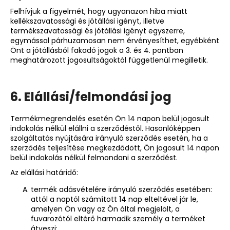
Felhívjuk a figyelmét, hogy ugyanazon hiba miatt
kellékszavatossági és jótállási igényt, illetve
termékszavatossági és jótállási igényt egyszerre,
egymással párhuzamosan nem érvényesíthet, egyébként
Önt a jótállásból fakadó jogok a 3. és 4. pontban
meghatározott jogosultságoktól függetlenül megilletik.
6. Elállási/felmondási jog
Termékmegrendelés esetén Ön 14 napon belül jogosult
indokolás nélkül elállni a szerződéstől. Hasonlóképpen
szolgáltatás nyújtására irányuló szerződés esetén, ha a
szerződés teljesítése megkezdődött, Ön jogosult 14 napon
belül indokolás nélkül felmondani a szerződést.
Az elállási határidő:
termék adásvételére irányuló szerződés esetében:
attól a naptól számított 14 nap elteltével jár le,
amelyen Ön vagy az Ön által megjelölt, a
fuvarozótól eltérő harmadik személy a terméket
átveszi;