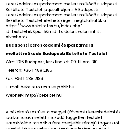
Kereskedelmi és Iparkamara mellett működő Budapesti
Békéltető Testület jogosult eljárni. A Budapesti
Kereskedelmi és Iparkamara mellett működő Budapesti
Békéltető Testület elérhetőségei megtalálhatók a
https://www.bekeltetes.hu/index.php?
id=testuletek&pid=1&mid=1
oldalon, valamint itt
olvashatók:
Budapesti Kereskedelmi és Iparkamara
mellett működő Budapesti Békéltető Testület
Cím: 1016 Budapest, Krisztina krt. 99. III. em. 310.
Telefon: +36 1 488 2186
Fax: +36 1 488 2186
E-mail:
bekelteto.testulet@bkik.hu
Webhely:
http://bekeltet.hu
A békéltető testület a megyei (fővárosi) kereskedelmi és
iparkamarák mellett működő független testület.
Hatáskörébe tartozik a fent megjelölt témájú fogyasztói
jogviták bírósági eljáráson kívüli rendezése: e célból