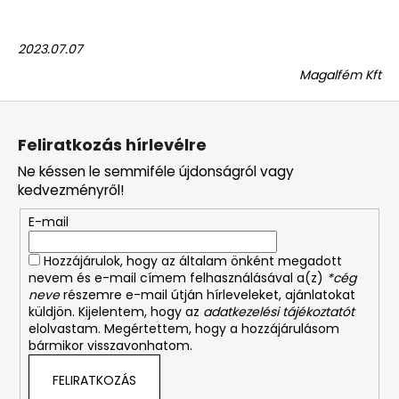
2023.07.07
Magalfém Kft
L
á
Feliratkozás hírlevélre
b
Ne késsen le semmiféle újdonságról vagy
l
kedvezményről!
é
E-mail
c
Hozzájárulok, hogy az általam önként megadott
nevem és e-mail címem felhasználásával a(z)
*cég
neve
részemre e-mail útján hírleveleket, ajánlatokat
küldjön. Kijelentem, hogy az
adatkezelési tájékoztatót
elolvastam. Megértettem, hogy a hozzájárulásom
bármikor visszavonhatom.
FELIRATKOZÁS