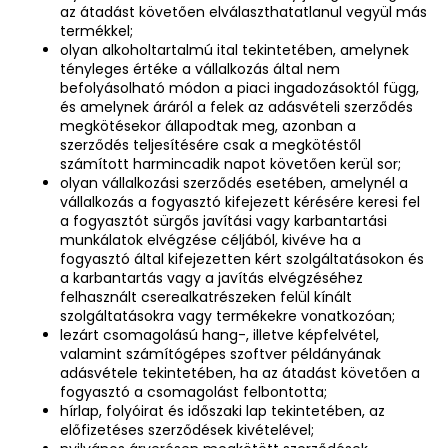
az átadást követően elválaszthatatlanul vegyül más
termékkel;
olyan alkoholtartalmú ital tekintetében, amelynek
tényleges értéke a vállalkozás által nem
befolyásolható módon a piaci ingadozásoktól függ,
és amelynek áráról a felek az adásvételi szerződés
megkötésekor állapodtak meg, azonban a
szerződés teljesítésére csak a megkötéstől
számított harmincadik napot követően kerül sor;
olyan vállalkozási szerződés esetében, amelynél a
vállalkozás a fogyasztó kifejezett kérésére keresi fel
a fogyasztót sürgős javítási vagy karbantartási
munkálatok elvégzése céljából, kivéve ha a
fogyasztó által kifejezetten kért szolgáltatásokon és
a karbantartás vagy a javítás elvégzéséhez
felhasznált cserealkatrészeken felül kínált
szolgáltatásokra vagy termékekre vonatkozóan;
lezárt csomagolású hang-, illetve képfelvétel,
valamint számítógépes szoftver példányának
adásvétele tekintetében, ha az átadást követően a
fogyasztó a csomagolást felbontotta;
hírlap, folyóirat és időszaki lap tekintetében, az
előfizetéses szerződések kivételével;