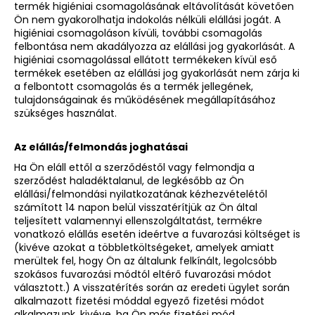
termék higiéniai csomagolásának eltávolítását követően
Ön nem gyakorolhatja indokolás nélküli elállási jogát. A
higiéniai csomagoláson kívüli, további csomagolás
felbontása nem akadályozza az elállási jog gyakorlását. A
higiéniai csomagolással ellátott termékeken kívül eső
termékek esetében az elállási jog gyakorlását nem zárja ki
a felbontott csomagolás és a termék jellegének,
tulajdonságainak és működésének megállapításához
szükséges használat.
Az elállás/felmondás joghatásai
Ha Ön eláll ettől a szerződéstől vagy felmondja a
szerződést haladéktalanul, de legkésőbb az Ön
elállási/felmondási nyilatkozatának kézhezvételétől
számított 14 napon belül visszatérítjük az Ön által
teljesített valamennyi ellenszolgáltatást, termékre
vonatkozó elállás esetén ideértve a fuvarozási költséget is
(kivéve azokat a többletköltségeket, amelyek amiatt
merültek fel, hogy Ön az általunk felkínált, legolcsóbb
szokásos fuvarozási módtól eltérő fuvarozási módot
választott.) A visszatérítés során az eredeti ügylet során
alkalmazott fizetési móddal egyező fizetési módot
alkalmazunk, kivéve, ha Ön más fizetési mód