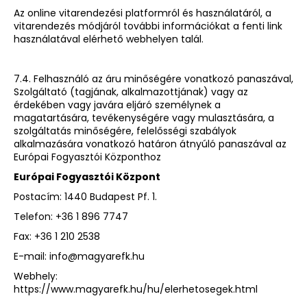
Az online vitarendezési platformról és használatáról, a
vitarendezés módjáról további információkat a fenti link
használatával elérhető webhelyen talál.
7.4. Felhasználó az áru minőségére vonatkozó panaszával,
Szolgáltató (tagjának, alkalmazottjának) vagy az
érdekében vagy javára eljáró személynek a
magatartására, tevékenységére vagy mulasztására, a
szolgáltatás minőségére, felelősségi szabályok
alkalmazására vonatkozó határon átnyúló panaszával az
Európai Fogyasztói Központhoz
Európai Fogyasztói Központ
Postacím: 1440 Budapest Pf. 1.
Telefon: +36 1 896 7747
Fax: +36 1 210 2538
E-mail: info@magyarefk.hu
Webhely:
https://www.magyarefk.hu/hu/elerhetosegek.html