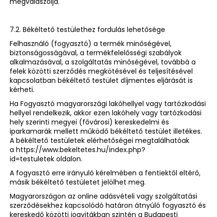
megválaszolja.
7.2. Békéltető testülethez fordulás lehetősége
Felhasználó (fogyasztó) a termék minőségével,
biztonságosságával, a termékfelelősségi szabályok
alkalmazásával, a szolgáltatás minőségével, továbbá a
felek közötti szerződés megkötésével és teljesítésével
kapcsolatban békéltető testület díjmentes eljárását is
kérheti.
Ha Fogyasztó magyarországi lakóhellyel vagy tartózkodási
hellyel rendelkezik, akkor ezen lakóhely vagy tartózkodási
hely szerinti megyei (fővárosi) kereskedelmi és
iparkamarák mellett működő békéltető testület illetékes.
A békéltető testületek elérhetőségei megtalálhatóak
a
https://www.bekeltetes.hu/index.php?
id=testuletek
oldalon.
A fogyasztó erre irányuló kérelmében a fentiektől eltérő,
másik békéltető testületet jelölhet meg.
Magyarországon az online adásvételi vagy szolgáltatási
szerződésekhez kapcsolódó határon átnyúló fogyasztó és
kereskedő közötti jogvitákban szintén a Budapesti