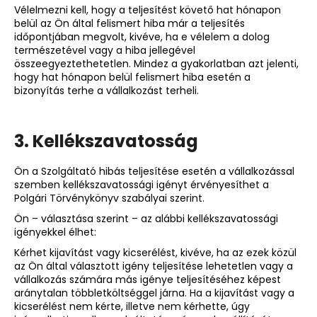
Vélelmezni kell, hogy a teljesítést követő hat hónapon
belül az Ön által felismert hiba már a teljesítés
időpontjában megvolt, kivéve, ha e vélelem a dolog
természetével vagy a hiba jellegével
összeegyeztethetetlen. Mindez a gyakorlatban azt jelenti,
hogy hat hónapon belül felismert hiba esetén a
bizonyítás terhe a vállalkozást terheli.
3. Kellékszavatosság
Ön a Szolgáltató hibás teljesítése esetén a vállalkozással
szemben kellékszavatossági igényt érvényesíthet a
Polgári Törvénykönyv szabályai szerint.
Ön – választása szerint – az alábbi kellékszavatossági
igényekkel élhet:
Kérhet kijavítást vagy kicserélést, kivéve, ha az ezek közül
az Ön által választott igény teljesítése lehetetlen vagy a
vállalkozás számára más igénye teljesítéséhez képest
aránytalan többletköltséggel járna. Ha a kijavítást vagy a
kicserélést nem kérte, illetve nem kérhette, úgy