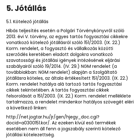
5. Jótállás
5.1. Kötelező jótállás
Hibás teljesítés esetén a Polgári Törvénykönyvről szóló
2013. évi V. törvény, az egyes tartós fogyasztási cikkekre
vonatkozó kötelező jótállásról szóló 151/2003. (IX. 22.)
Korm. rendelet, a fogyasztó és vállalkozás közötti
szerződés keretében eladott dolgokra vonatkozó
szavatossági és jótállási igények intézésének eljárási
szabályairól szóló 19/2014. (IV. 29.) NGM rendelet (a
továbbiakban: NGM rendelet) alapján a Szolgáltató
jótállásra köteles, az általa értékesített 151/2003. (IX. 22.)
Korm. rendelet hatálya alá tartozó tartós fogyasztási
cikkek tekintetében. A tartós fogyasztási cikkek
felsorolását a 151/2003. (IX. 22.) Korm. rendelet melléklete
tartalmazza, a rendelet mindenkor hatályos szövegét eléri
a következő linken:
http://net.jogtar.hu/jr/gen/hjegy_doc.cgi?
docid=a0300151.kor/
. Az ezeken kívül eső termékek
esetében nem áll fenn a jogszabály szerinti kötelező
jótállási kötelezettség.