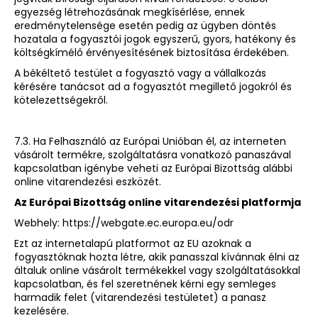
egyezség létrehozásának megkísérlése, ennek
eredménytelensége esetén pedig az ügyben döntés
hozatala a fogyasztói jogok egyszerű, gyors, hatékony és
költségkímélő érvényesítésének biztosítása érdekében.
A békéltető testület a fogyasztó vagy a vállalkozás
kérésére tanácsot ad a fogyasztót megillető jogokról és
kötelezettségekről.
7.3. Ha Felhasználó az Európai Unióban él, az interneten
vásárolt termékre, szolgáltatásra vonatkozó panaszával
kapcsolatban igénybe veheti az Európai Bizottság alábbi
online vitarendezési eszközét.
Az Európai Bizottság online vitarendezési platformja
Webhely:
https://webgate.ec.europa.eu/odr
Ezt az internetalapú platformot az EU azoknak a
fogyasztóknak hozta létre, akik panasszal kívánnak élni az
általuk online vásárolt termékekkel vagy szolgáltatásokkal
kapcsolatban, és fel szeretnének kérni egy semleges
harmadik felet (vitarendezési testületet) a panasz
kezelésére.