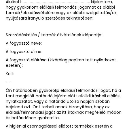
Alulírott …………………………………………………………………… kijelentem,
hogy gyakorlom elállási/felmondási jogomat az alábbi
termék/ek adásvételére vagy az alábbi szolgáltatás/ok
nyújtására irányuló szerződés tekintetében:
Szerződéskötés / termék átvételének időpontja:
A fogyasztó neve:
A fogyasztó címe:
A fogyasztó aláírása (kizárólag papíron tett nyilatkozat
esetén):
Kelt:
--
Ön határidőben gyakorolja elállási/felmondási jogát, ha a
fent megjelölt határidő lejárta előtt elküldi írásbeli elállási
nyilatkozatát, vagy a határidő utolsó napján szóban
bejelenti azt. Önt terheli annak bizonyítása, hogy az
elállási/felmondási jogát az itt írtaknak megfelelő módon
és határidőben gyakorolta.
A higiéniai csomagolással ellátott termékek esetén a