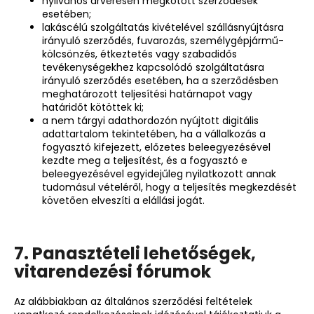
nyilvános árverésen megkötött szerződések
esetében;
lakáscélú szolgáltatás kivételével szállásnyújtásra
irányuló szerződés, fuvarozás, személygépjármű-
kölcsönzés, étkeztetés vagy szabadidős
tevékenységekhez kapcsolódó szolgáltatásra
irányuló szerződés esetében, ha a szerződésben
meghatározott teljesítési határnapot vagy
határidőt kötöttek ki;
a nem tárgyi adathordozón nyújtott digitális
adattartalom tekintetében, ha a vállalkozás a
fogyasztó kifejezett, előzetes beleegyezésével
kezdte meg a teljesítést, és a fogyasztó e
beleegyezésével egyidejűleg nyilatkozott annak
tudomásul vételéről, hogy a teljesítés megkezdését
követően elveszíti a elállási jogát.
7. Panasztételi lehetőségek,
vitarendezési fórumok
Az alábbiakban az általános szerződési feltételek