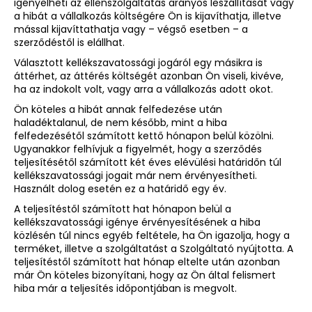
igényelheti az ellenszolgáltatás arányos leszállítását vagy
a hibát a vállalkozás költségére Ön is kijavíthatja, illetve
mással kijavíttathatja vagy – végső esetben – a
szerződéstől is elállhat.
Választott kellékszavatossági jogáról egy másikra is
áttérhet, az áttérés költségét azonban Ön viseli, kivéve,
ha az indokolt volt, vagy arra a vállalkozás adott okot.
Ön köteles a hibát annak felfedezése után
haladéktalanul, de nem később, mint a hiba
felfedezésétől számított kettő hónapon belül közölni.
Ugyanakkor felhívjuk a figyelmét, hogy a szerződés
teljesítésétől számított két éves elévülési határidőn túl
kellékszavatossági jogait már nem érvényesítheti.
Használt dolog esetén ez a határidő egy év.
A teljesítéstől számított hat hónapon belül a
kellékszavatossági igénye érvényesítésének a hiba
közlésén túl nincs egyéb feltétele, ha Ön igazolja, hogy a
terméket, illetve a szolgáltatást a Szolgáltató nyújtotta. A
teljesítéstől számított hat hónap eltelte után azonban
már Ön köteles bizonyítani, hogy az Ön által felismert
hiba már a teljesítés időpontjában is megvolt.