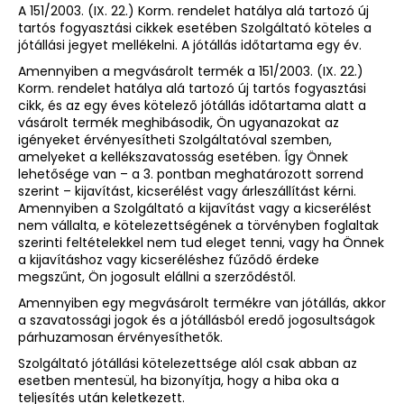
A 151/2003. (IX. 22.) Korm. rendelet hatálya alá tartozó új
tartós fogyasztási cikkek esetében Szolgáltató köteles a
jótállási jegyet mellékelni. A jótállás időtartama egy év.
Amennyiben a megvásárolt termék a 151/2003. (IX. 22.)
Korm. rendelet hatálya alá tartozó új tartós fogyasztási
cikk, és az egy éves kötelező jótállás időtartama alatt a
vásárolt termék meghibásodik, Ön ugyanazokat az
igényeket érvényesítheti Szolgáltatóval szemben,
amelyeket a kellékszavatosság esetében. Így Önnek
lehetősége van – a 3. pontban meghatározott sorrend
szerint – kijavítást, kicserélést vagy árleszállítást kérni.
Amennyiben a Szolgáltató a kijavítást vagy a kicserélést
nem vállalta, e kötelezettségének a törvényben foglaltak
szerinti feltételekkel nem tud eleget tenni, vagy ha Önnek
a kijavításhoz vagy kicseréléshez fűződő érdeke
megszűnt, Ön jogosult elállni a szerződéstől.
Amennyiben egy megvásárolt termékre van jótállás, akkor
a szavatossági jogok és a jótállásból eredő jogosultságok
párhuzamosan érvényesíthetők.
Szolgáltató jótállási kötelezettsége alól csak abban az
esetben mentesül, ha bizonyítja, hogy a hiba oka a
teljesítés után keletkezett.