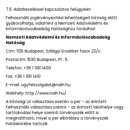
7.5. Adatkezeléssel kapcsolatos felügyelet
Felhasználó jogérvényesítési lehetőségeit bíróság előtt
gyakorolhatja, valamint a Nemzeti Adatvédelmi és
Információszabadság Hatósághoz fordulhat:
Nemzeti Adatvédelmi és Információszabadság
Hatóság
Cím: 1125 Budapest, Szilágyi Erzsébet fasor 22/c.
Postacím: 1530 Budapest, Pf.: 5.
Telefon: +36 1 391 1400
Fax: +36 1 391 1410
E-mail:
ugyfelszolgalat@naih.hu
Webhely:
http://www.naih.hu/
A bírósági út választása esetén a per - az érintett
Felhasználó választása szerint - az érintett lakóhelye vagy
tartózkodási helye szerinti törvényszék előtt is
megindítható, mivel a per elbírálása a törvényszék
hatáskörébe tartozik.