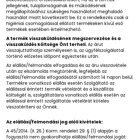
jellegének, tulajdonságainak és működésének
megállapításához szükséges használatot meghaladó
használat miatt következett be. Ez a rendelkezés csak a
higiéniai csomagolással ellátott termékeken kívül eső
termékek esetében értelmezhető.
A termék visszaküldésének megszervezése és a
visszaküldés költsége Önt terheli.
Az árut
visszajuttathatja személyesen is, az ügyfélszolgálattal
történő előzetes időpont egyeztetés után.
Az elállás/felmondás elfogadása és az áru visszavétele
után az elszámolás megtörténik, legfeljebb az
elállás/felmondás elfogadásától számított 14 napon belül.
Termékre vonatkozó elállás esetén Szolgáltató az
elállással érintett termék vételárát és a kiszállítás
költségét is, szolgáltatásra vonatkozó elállás esetén az
elállással érintett szolgáltatás vételárát köteles
visszatéríteni az Önnek.
Az elállási/felmondási jog alóli kivételek:
A 45/2014. (II. 26.) Korm. rendelet 29. § (1) alapján a
fogyasztó nem gyakorolhatja elállási/felmondási jogát: