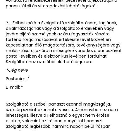
vonatkozó rendelkezéseinek idézésével tájékoztatjuk a
panasztételi és vitarendezési lehetőségekről.
7.1. Felhasználó a Szolgáltató szolgáltatására, tagjának,
alkalmazottjának vagy a Szolgáltató érdekében vagy
javára eljáró személynek az áru fogyasztók részére
történő forgalmazásával, értékesítésével közvetlen
kapcsolatban álló magatartására, tevékenységére vagy
mulasztására, az áru minőségére vonatkozó panaszával
postai levélben és elektronikus levélben fordulhat
Szolgáltatóhoz az alábbi elérhetőségeken:
*Cég neve
Postacím:
*
E-mail:
*
Szolgáltató a szóbeli panaszt azonnal megvizsgálja,
szükség szerint azonnal orvosolja. Amennyiben ez nem
lehetséges, illetve a Felhasználó egyet nem értése
esetén, valamint az írásban benyújtott panaszt
Szolgáltató legkésőbb harminc napon belül írásban