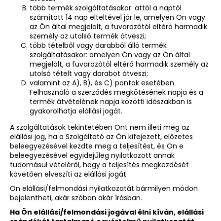
több termék szolgáltatásakor: attól a naptól
számított 14 nap elteltével jár le, amelyen Ön vagy
az Ön által megjelölt, a fuvarozótól eltérő harmadik
személy az utolsó termék átveszi;
több tételből vagy darabból álló termék
szolgáltatásakor: amelyen Ön vagy az Ön által
megjelölt, a fuvarozótól eltérő harmadik személy az
utolsó tételt vagy darabot átveszi;
valamint az A), B), és C) pontok esetében
Felhasználó a szerződés megkötésének napja és a
termék átvételének napja közötti időszakban is
gyakorolhatja elállási jogát.
A szolgáltatások tekintetében Önt nem illeti meg az
elállási jog, ha a Szolgáltató az Ön kifejezett, előzetes
beleegyezésével kezdte meg a teljesítést, és Ön e
beleegyezésével egyidejűleg nyilatkozott annak
tudomásul vételéről, hogy a teljesítés megkezdését
követően elveszíti az elállási jogát.
Ön elállási/felmondási nyilatkozatát bármilyen módon
bejelentheti, akár szóban akár írásban.
Ha Ön elállási/felmondási jogával élni kíván, elállási