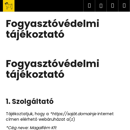
K
Ugrás
Keresés
Kosá
M
Bejelent
a
o
fő
Vissza
Vissza
s
tartalomhoz
Fogyasztóvédelmi
á
M
tájékoztató
r
i
t
k
Fogyasztóvédelmi
e
r
tájékoztató
e
s
?
1. Szolgáltató
Tájékoztatjuk, hogy a
*https://saját.domainje
internet
címen elérhető webáruházat a(z)
KERESÉS
*Cég neve: Magalfém Kft