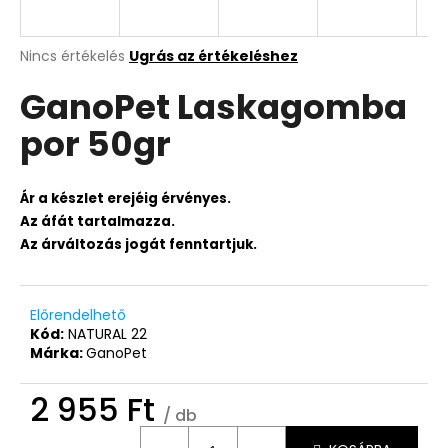
A
Nincs értékelés
Ugrás az értékeléshez
termék
GanoPet Laskagomba
átlagos
értékelése
por 50gr
5-
ből
0,0
csillag.
Ár a készlet erejéig érvényes.
Az áfát tartalmazza.
Az árváltozás jogát fenntartjuk.
Előrendelhető
Kód:
NATURAL 22
Márka:
GanoPet
2 955 Ft
/ db
Egységár: