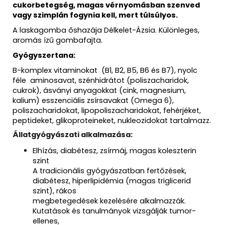
cukorbetegség, magas vérnyomásban szenved
vagy szimplán fogynia kell, mert túlsúlyos.
A laskagomba őshazája Délkelet-Ázsia. Különleges,
aromás ízű gombafajta.
Gyógyszertana:
B-komplex vitaminokat (B1, B2, B5, B6 és B7), nyolc
féle aminosavat, szénhidrátot (poliszacharidok,
cukrok), ásványi anyagokkat (cink, magnesium,
kalium) esszenciális zsírsavakat (Omega 6),
poliszacharidokat, lipopoliszacharidokat, fehérjéket,
peptideket, glikoproteineket, nukleozidokat tartalmazz.
Állatgyógyászati alkalmazása:
Elhízás, diabétesz, zsírmáj, magas koleszterin
szint
A tradicionális gyógyászatban fertőzések,
diabétesz, hiperlipidémia (magas triglicerid
szint), rákos
megbetegedések kezelésére alkalmazzák.
Kutatások és tanulmányok vizsgálják tumor-
ellenes,