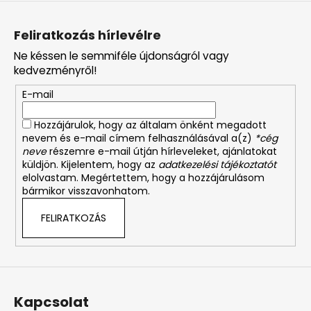
L
á
Feliratkozás hírlevélre
b
Ne késsen le semmiféle újdonságról vagy
l
kedvezményről!
é
E-mail
c
Hozzájárulok, hogy az általam önként megadott
nevem és e-mail címem felhasználásával a(z)
*cég
neve
részemre e-mail útján hírleveleket, ajánlatokat
küldjön. Kijelentem, hogy az
adatkezelési tájékoztatót
elolvastam. Megértettem, hogy a hozzájárulásom
bármikor visszavonhatom.
FELIRATKOZÁS
Kapcsolat