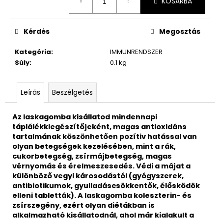
KOSÁRBA
Kérdés
Megosztás
Kategória
:
IMMUNRENDSZER
Súly
:
0.1 kg
Leírás
Beszélgetés
Az laskagomba kisállatod mindennapi
táplálékkiegészítőjeként, magas antioxidáns
tartalmának köszönhetően pozítiv hatással van
olyan betegségek kezelésében, mint a rák,
cukorbetegség, zsírmájbetegség, magas
vérnyomás és érelmeszesedés. Védi a májat a
különböző vegyi károsodástól (gyógyszerek,
antibiotikumok, gyulladáscsökkentők, élősködök
elleni tabletták). A laskagomba koleszterin- és
zsírszegény, ezért olyan diétákban is
alkalmazható kisállatodnál, ahol már kialakult a