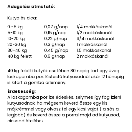
Adagolási útmutató:
Kutya és cica:
0 -5 kg
0,07 g/nap
1/4 mokkáskanál
5-10 kg
0,15 g/nap
1/2 mokkáskanál
10-20 kg
0,22 g/nap
3/4 mokkáskanál
20-30 kg
0,3 g/nap
1 mokkáskanál
30-40 kg
0,45 g/nap
1,5 mokkáskanál
40 kg felett
0,6 g/nap
2 mokkáskanál
40 kg feletti kutyák esetében 80 napig tart egy üveg
laskagomba por. Kistestű kutyusodnál akár 12 hónapig
is kitart a gomba örlemény.
Érdekesség:
A laskagomba por íze édeskés, selymes így fog ízleni
kutyusodnak, ha mégsem keverd össze egy kis
májkrémmel vagy olvasz fel egy kicsi vajat ( a sós a
legjobb) és keverd össze a porral majd ad kutyusod,
cicusod ételéhez.