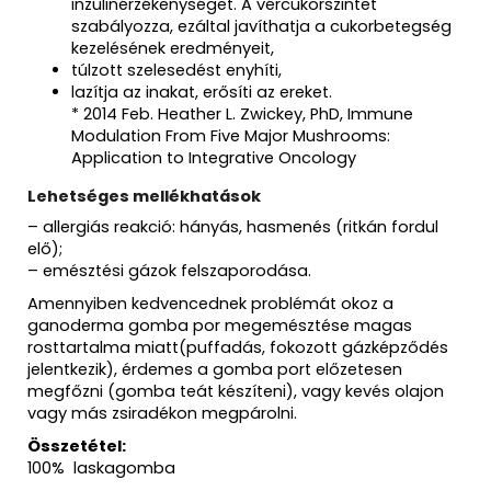
inzulinérzékenységet. A vércukorszintet
szabályozza, ezáltal javíthatja a cukorbetegség
kezelésének eredményeit,
túlzott szelesedést enyhíti,
lazítja az inakat, erősíti az ereket.
* 2014 Feb. Heather L. Zwickey, PhD,
Immune
Modulation From Five Major Mushrooms:
Application to Integrative Oncology
Lehetséges mellékhatások
– allergiás reakció: hányás, hasmenés (ritkán fordul
elő);
– emésztési gázok felszaporodása.
Amennyiben kedvencednek problémát okoz a
ganoderma gomba por megemésztése magas
rosttartalma miatt(puffadás, fokozott gázképződés
jelentkezik), érdemes a gomba port előzetesen
megfőzni (gomba teát készíteni), vagy kevés olajon
vagy más zsiradékon megpárolni.
Összetétel:
100% laskagomba