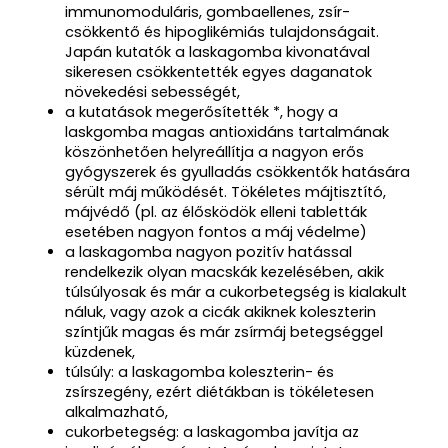
immunomoduláris, gombaellenes, zsír-
csökkentő és hipoglikémiás tulajdonságait.
Japán kutatók a laskagomba kivonatával
sikeresen csökkentették egyes daganatok
növekedési sebességét,
a kutatások megerősítették *, hogy a
laskgomba magas antioxidáns tartalmának
köszönhetően helyreállítja a nagyon erős
gyógyszerek és gyulladás csökkentők hatására
sérült máj működését. Tökéletes májtisztító,
májvédő (pl. az élősködök elleni tabletták
esetében nagyon fontos a máj védelme)
a laskagomba nagyon pozitív hatással
rendelkezik olyan macskák kezelésében, akik
túlsúlyosak és már a cukorbetegség is kialakult
náluk, vagy azok a cicák akiknek koleszterin
színtjűk magas és már zsírmáj betegséggel
küzdenek,
túlsúly: a laskagomba koleszterin- és
zsírszegény, ezért diétákban is tökéletesen
alkalmazható,
cukorbetegség: a laskagomba javítja az