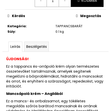
KOSÁRBA
Kérdés
Megosztás
Kategória
:
TAPPANCSBARÁT
Súly
:
0.1 kg
Leírás
Beszélgetés
ÚJDONSÁG!
Ez a tappancs és-orrápoló krém olyan természetes
összetevőket tartalmaznak, amelyek segítenek
megelőzni a bőrproblémákat, hidratálni a mancsokat
és orrot, és enyhíteni a szárazságot, repedezést, vagy
irritációt.
Mancsápoló krém – Angliából
Ez a mancs- és orrbalzsamot, egy tökéletes
megoldás szőrös barátod mancsainak és orrának
védelmére és táplálására. Speciálisan összeállított