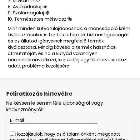
7. E-vitamin 🐶
8. Avokádóolaj 🥑
9. Szőlőmagolaj 🍇
10. Természetes méhviasz 🐝
Mint minden kutyatulajdonosnak, a mancsápoló krém
kiválasztásakor is fontos a termék biztonságosságát
és az állatod igényeinek megfelelő termék
kiválasztása. Mindig kövesd a termék használati
útmutatóját, és ha a kutyád valamilyen
bőrproblémával küzd, konzultálj egy állatorvossal az
adott probléma kezelésére.
L
á
Feliratkozás hírlevélre
b
Ne késsen le semmiféle újdonságról vagy
l
kedvezményről!
é
E-mail
c
Hozzájárulok, hogy az általam önként megadott