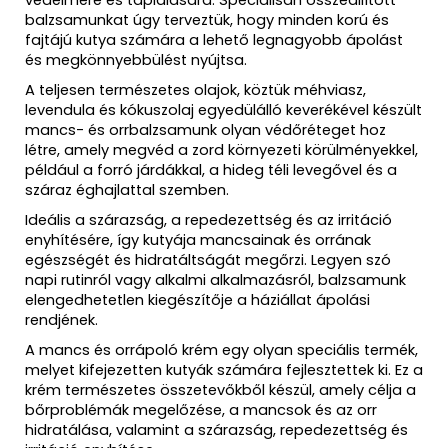
balzsamunkat úgy terveztük, hogy minden korú és
fajtájú kutya számára a lehető legnagyobb ápolást
és megkönnyebbülést nyújtsa.
A teljesen természetes olajok, köztük méhviasz,
levendula és kókuszolaj egyedülálló keverékével készült
mancs- és orrbalzsamunk olyan védőréteget hoz
létre, amely megvéd a zord környezeti körülményekkel,
például a forró járdákkal, a hideg téli levegővel és a
száraz éghajlattal szemben.
Ideális a szárazság, a repedezettség és az irritáció
enyhítésére, így kutyája mancsainak és orrának
egészségét és hidratáltságát megőrzi. Legyen szó
napi rutinról vagy alkalmi alkalmazásról, balzsamunk
elengedhetetlen kiegészítője a háziállat ápolási
rendjének.
A mancs és orrápoló krém egy olyan speciális termék,
melyet kifejezetten kutyák számára fejlesztettek ki. Ez a
krém természetes összetevőkből készül, amely célja a
bőrproblémák megelőzése, a mancsok és az orr
hidratálása, valamint a szárazság, repedezettség és