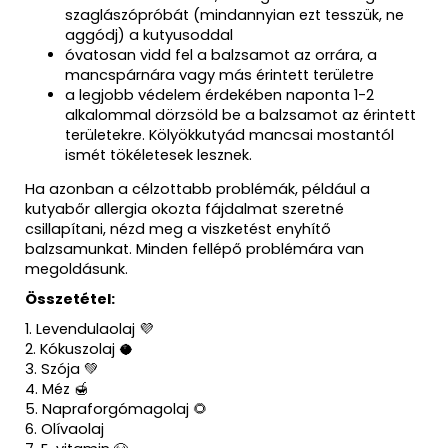
szaglászópróbát (mindannyian ezt tesszük, ne
aggódj) a kutyusoddal
óvatosan vidd fel a balzsamot az orrára, a
mancspárnára vagy más érintett területre
a legjobb védelem érdekében naponta 1-2
alkalommal dörzsöld be a balzsamot az érintett
területekre. Kölyökkutyád mancsai mostantól
ismét tökéletesek lesznek.
Ha azonban a célzottabb problémák, például a
kutyabőr allergia okozta fájdalmat szeretné
csillapítani, nézd meg a viszketést enyhítő
balzsamunkat. Minden fellépő problémára van
megoldásunk.
Összetétel:
1. Levendulaolaj 💜
2. Kókuszolaj 🥥
3. Szója 💚
4. Méz 🍯
5. Napraforgómagolaj 🌻
6. Olívaolaj