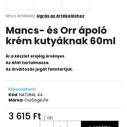
A
Nincs értékelés
Ugrás az értékeléshez
termék
Mancs- és Orr ápoló
átlagos
értékelése
krém kutyáknak 60ml
5-
ből
0,0
csillag.
Ár a készlet erejéig érvényes.
Az áfát tartalmazza.
Az árváltozás jogát fenntartjuk.
Előrendelhető
Kód:
NATURAL 44
Márka:
OurDogsLife
3 615 Ft
/ db
Egységár: