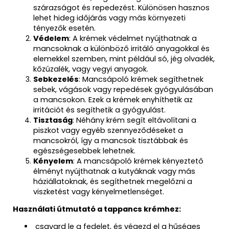
szárazságot és repedezést. Különösen hasznos
lehet hideg időjárás vagy más környezeti
tényezők esetén.
Védelem
: A krémek védelmet nyújthatnak a
mancsoknak a különböző irritáló anyagokkal és
elemekkel szemben, mint például só, jég olvadék,
kőzúzalék, vagy vegyi anyagok.
Sebkezelés
: Mancsápoló krémek segíthetnek
sebek, vágások vagy repedések gyógyulásában
a mancsokon. Ezek a krémek enyhíthetik az
irritációt és segíthetik a gyógyulást.
Tisztaság
: Néhány krém segít eltávolítani a
piszkot vagy egyéb szennyeződéseket a
mancsokról, így a mancsok tisztábbak és
egészségesebbek lehetnek.
Kényelem
: A mancsápoló krémek kényeztető
élményt nyújthatnak a kutyáknak vagy más
háziállatoknak, és segíthetnek megelőzni a
viszketést vagy kényelmetlenséget.
Használati útmutató a tappancs krémhez:
csavard le a fedelet, és végezd el a hűséges