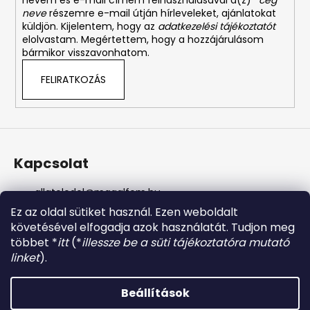
nevem és e-mail címem felhasználásával a(z)
*cég
neve
részemre e-mail útján hírleveleket, ajánlatokat
küldjön. Kijelentem, hogy az
adatkezelési tájékoztatót
elolvastam. Megértettem, hogy a hozzájárulásom
bármikor visszavonhatom.
FELIRATKOZÁS
Kapcsolat
allateledel
@
magalfem.hu
+36 70 401 5088
Ez az oldal sütiket használ. Ezen weboldalt
https://www.facebook.com/profile.php?id=61574807
követésével elfogadja azok használatát. Tudjon meg
956737
többet *
itt
(*
illessze be a süti tájékoztatóra mutató
magalfem_2013
linket
).
@magalfem
Beállítások
Shoptet készítette