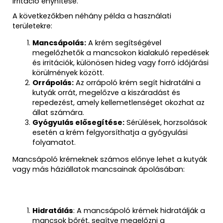
irritáció enyhítése.
A következőkben néhány példa a használati
területekre:
Mancsápolás:
A krém segítségével
megelőzhetők a mancsokon kialakuló repedések
és irritációk, különösen hideg vagy forró időjárási
körülmények között.
Orrápolás:
Az orrápoló krém segít hidratálni a
kutyák orrát, megelőzve a kiszáradást és
repedezést, amely kellemetlenséget okozhat az
állat számára.
Gyógyulás elősegítése:
Sérülések, horzsolások
esetén a krém felgyorsíthatja a gyógyulási
folyamatot.
Mancsápoló krémeknek számos előnye lehet a kutyák
vagy más háziállatok mancsainak ápolásában:
Hidratálás
: A mancsápoló krémek hidratálják a
mancsok bőrét, segítve megelőzni a