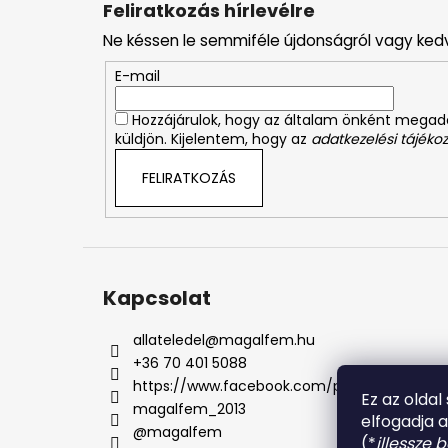
Feliratkozás hírlevélre
b
Ne késsen le semmiféle újdonságról vagy ked
l
é
E-mail
c
Hozzájárulok, hogy az általam önként mega
küldjön. Kijelentem, hogy az
adatkezelési tájékoz
FELIRATKOZÁS
Kapcsolat
allateledel
@
magalfem.hu
+36 70 401 5088
https://www.facebook.com/profile.php?id=
Ez az oldal
magalfem_2013
elfogadja 
@magalfem
(*
illessze 