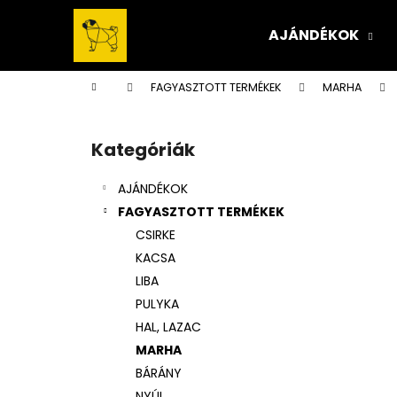
K
Ugrás
a
o
AJÁNDÉKOK
fő
Vissza
Vissza
s
tartalomhoz
a boltba
a boltba
á
Kezdőlap
FAGYASZTOTT TERMÉKEK
MARHA
r
O
l
Kategóriák
Kategóriák
d
átugrása
a
AJÁNDÉKOK
l
FAGYASZTOTT TERMÉKEK
s
CSIRKE
ó
KACSA
p
LIBA
a
PULYKA
n
HAL, LAZAC
e
MARHA
l
BÁRÁNY
NYÚL