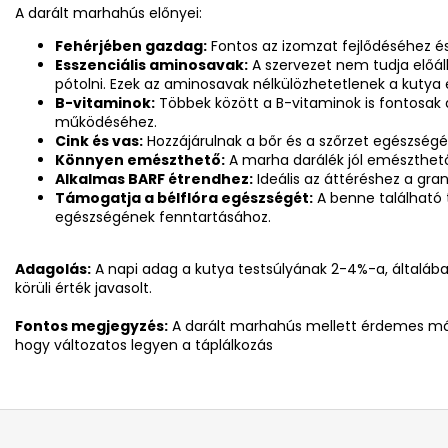
A darált marhahús előnyei:
Fehérjében gazdag:
Fontos az izomzat fejlődéséhez é
Esszenciális aminosavak:
A szervezet nem tudja előál
pótolni.
Ezek az aminosavak nélkülözhetetlenek a kuty
B-vitaminok:
Többek között a B-vitaminok is fontosak
működéséhez.
Cink és vas:
Hozzájárulnak a bőr és a szőrzet egészség
Könnyen emészthető:
A marha darálék jól emészthető
Alkalmas BARF étrendhez:
Ideális az áttéréshez a gra
Támogatja a bélflóra egészségét:
A benne található 
egészségének fenntartásához.
Adagolás:
A napi adag a kutya testsúlyának 2-4%-a, általáb
körüli érték javasolt.
Fontos megjegyzés:
A darált marhahús mellett érdemes más
hogy változatos legyen a táplálkozás