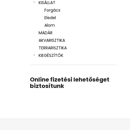
KISÁLLAT
Forgács
Eledel
Alom
MADÁR
AKVARISZTIKA
TERRARISZTIKA
KIEGÉSZÍTŐK
Online fizetési lehetőséget
biztosítunk
L
á