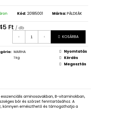
áron
Kód:
20185001
Márka:
PÁLDEÁK
545 Ft
/ db
égár:
KOSÁRBA
Nyomtatás
gória
:
MARHA
1 kg
Kérdés
Megosztás
, esszenciális aminosavakban, B-vitaminokban,
észséges bőr és szőrzet fenntartásához.
A
z, könnyen emészthető és támogathatja a