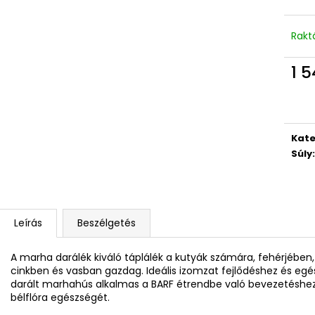
Rakt
1 
Egys
Kate
Súly
:
Leírás
Beszélgetés
A marha darálék kiváló táplálék a kutyák számára, fehérjében
cinkben és vasban gazdag.
Ideális izomzat fejlődéshez és eg
darált marhahús alkalmas a BARF étrendbe való bevezetéshe
bélflóra egészségét.