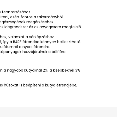
s fenntartásához.
lítani, ezért fontos a takarmányból
a egészségének megőrzéséhez.
 az idegrendszer és az anyagcsere megfelelő
éhez, valamint a vérképzéshez.
, így a BARF étrendbe könnyen beilleszthető.
nulátumról a nyers étrendre.
tápanyagok hozzájárulnak a bélflóra
an a nagyobb kutyáknál 2%, a kisebbeknél 3%
 húsokat is beépíteni a kutya étrendjébe,