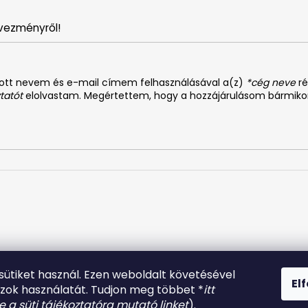
vezményről!
dott nevem és e-mail címem felhasználásával a(z)
*cég neve
ré
tatót
elolvastam. Megértettem, hogy a hozzájárulásom bármiko
61574807956737
 sütiket használ. Ezen weboldalt követésével
El
azok használatát. Tudjon meg többet *
itt
be a süti tájékoztatóra mutató linket
).