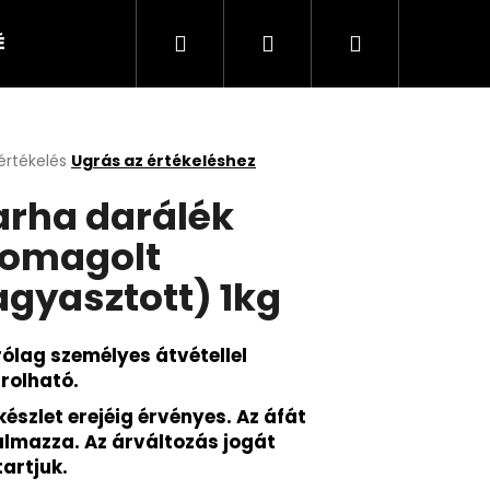
Keresés
Bejelentkezés
Kosár
ÉKEK
KUTYA
CICA
KISÁLLAT
értékelés
Ugrás az értékeléshez
k
rha darálék
s
lése
omagolt
agyasztott) 1kg
.
rólag személyes átvétellel
rolható.
készlet erejéig érvényes. Az áfát
almazza.
Az árváltozás jogát
tartjuk.