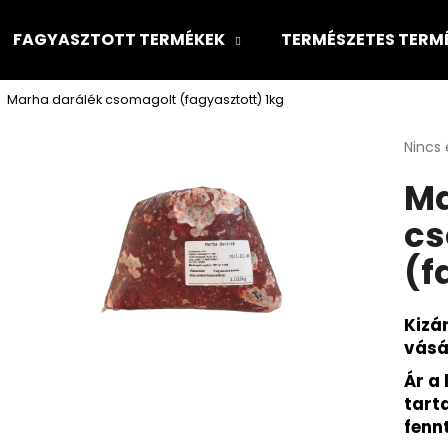
FAGYASZTOTT TERMÉKEK
TERMÉSZETES TERM
Marha darálék csomagolt (fagyasztott) 1kg
Mit keres?
A
Nincs 
termé
Ma
átlago
KERESÉS
értéke
cs
5-
ből
(f
0,0
csillag
Kizá
vásá
Ár a 
tart
fenn