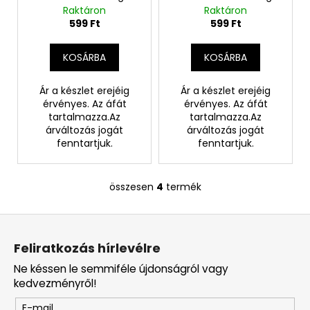
Raktáron
Raktáron
599 Ft
599 Ft
KOSÁRBA
KOSÁRBA
Ár a készlet erejéig
Ár a készlet erejéig
érvényes. Az áfát
érvényes. Az áfát
tartalmazza.Az
tartalmazza.Az
árváltozás jogát
árváltozás jogát
fenntartjuk.
fenntartjuk.
összesen
4
termék
L
i
L
s
á
t
Feliratkozás hírlevélre
a
b
i
Ne késsen le semmiféle újdonságról vagy
l
r
kedvezményről!
é
á
E-mail