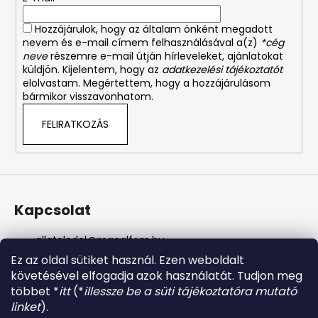
c
n
y
Hozzájárulok, hogy az általam önként megadott
í
nevem és e-mail címem felhasználásával a(z)
*cég
t
neve
részemre e-mail útján hírleveleket, ajánlatokat
á
küldjön. Kijelentem, hogy az
adatkezelési tájékoztatót
s
elolvastam. Megértettem, hogy a hozzájárulásom
bármikor visszavonhatom.
e
l
FELIRATKOZÁS
e
m
e
i
Kapcsolat
allateledel
@
magalfem.hu
+36 70 401 5088
Ez az oldal sütiket használ. Ezen weboldalt
https://www.facebook.com/profile.php?id=61574807
követésével elfogadja azok használatát. Tudjon meg
956737
többet *
itt
(*
illessze be a süti tájékoztatóra mutató
magalfem_2013
linket
).