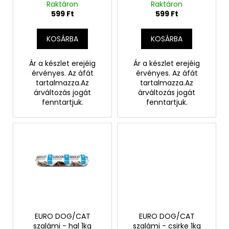
Raktáron
Raktáron
e
i
599 Ft
599 Ft
z
s
é
t
KOSÁRBA
KOSÁRBA
s
á
e
j
Ár a készlet erejéig
Ár a készlet erejéig
érvényes. Az áfát
érvényes. Az áfát
a
tartalmazza.Az
tartalmazza.Az
árváltozás jogát
árváltozás jogát
fenntartjuk.
fenntartjuk.
EURO DOG/CAT
EURO DOG/CAT
szalámi - hal 1kg
szalámi - csirke 1kg