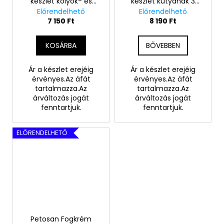
készlet kölyök- és
készlet kutyának 3
kisméretű kutyának,
méretben
Előrendelhető
Előrendelhető
cicáknak
7 150 Ft
8 190 Ft
KOSÁRBA
BŐVEBBEN
Ár a készlet erejéig
Ár a készlet erejéig
érvényes.Az áfát
érvényes.Az áfát
tartalmazza.Az
tartalmazza.Az
árváltozás jogát
árváltozás jogát
fenntartjuk.
fenntartjuk.
ELŐRENDELHETŐ
Petosan Fogkrém