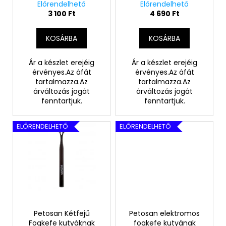
kutyáknak és cicáknak
Előrendelhető
Előrendelhető
e
i
3 100 Ft
4 690 Ft
z
s
é
t
KOSÁRBA
KOSÁRBA
s
á
e
j
Ár a készlet erejéig
Ár a készlet erejéig
érvényes.Az áfát
érvényes.Az áfát
a
tartalmazza.Az
tartalmazza.Az
árváltozás jogát
árváltozás jogát
fenntartjuk.
fenntartjuk.
ELŐRENDELHETŐ
ELŐRENDELHETŐ
Petosan Kétfejű
Petosan elektromos
Fogkefe kutyáknak
fogkefe kutyának