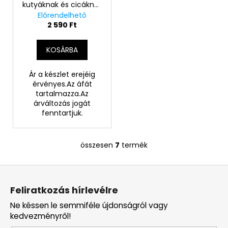
kutyáknak és cicáknak
70gr
Előrendelhető
2 590 Ft
KOSÁRBA
Ár a készlet erejéig
érvényes.Az áfát
tartalmazza.Az
árváltozás jogát
fenntartjuk.
összesen
7
termék
L
i
L
s
á
t
Feliratkozás hírlevélre
a
b
i
Ne késsen le semmiféle újdonságról vagy
l
r
kedvezményről!
é