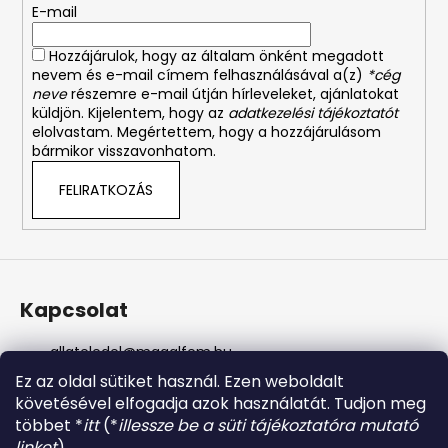
á
E-mail
c
n
y
Hozzájárulok, hogy az általam önként megadott
í
nevem és e-mail címem felhasználásával a(z)
*cég
t
neve
részemre e-mail útján hírleveleket, ajánlatokat
á
küldjön. Kijelentem, hogy az
adatkezelési tájékoztatót
s
elolvastam. Megértettem, hogy a hozzájárulásom
bármikor visszavonhatom.
e
l
FELIRATKOZÁS
e
m
e
i
Kapcsolat
allateledel
@
magalfem.hu
+36 70 401 5088
Ez az oldal sütiket használ. Ezen weboldalt
https://www.facebook.com/profile.php?id=61574807
követésével elfogadja azok használatát. Tudjon meg
956737
többet *
itt
(*
illessze be a süti tájékoztatóra mutató
magalfem_2013
linket
).