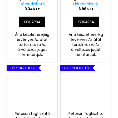
Előrendelhető
Előrendelhető
3 345 Ft
6 965 Ft
KOSÁRBA
KOSÁRBA
Ár a készlet erejéig
Ár a készlet erejéig
érvényes.Az áfát
érvényes.Az áfát
tartalmazza.Az
tartalmazza.Az
árváltozás jogát
árváltozás jogát
fenntartjuk.
fenntartjuk.
ELŐRENDELHETŐ
ELŐRENDELHETŐ
Petosan fogtisztító
Petosan fogtisztító