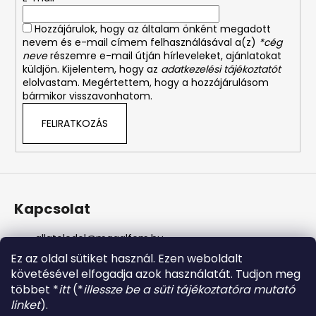
c
n
y
Hozzájárulok, hogy az általam önként megadott
í
nevem és e-mail címem felhasználásával a(z)
*cég
t
neve
részemre e-mail útján hírleveleket, ajánlatokat
á
küldjön. Kijelentem, hogy az
adatkezelési tájékoztatót
s
elolvastam. Megértettem, hogy a hozzájárulásom
bármikor visszavonhatom.
e
l
FELIRATKOZÁS
e
m
e
i
Kapcsolat
allateledel
@
magalfem.hu
+36 70 401 5088
Ez az oldal sütiket használ. Ezen weboldalt
https://www.facebook.com/profile.php?id=61574807
követésével elfogadja azok használatát. Tudjon meg
956737
többet *
itt
(*
illessze be a süti tájékoztatóra mutató
magalfem_2013
linket
).