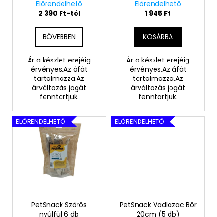
jutalomfalat 3
Előrendelhető
Előrendelhető
e
i
méretben
2 390 Ft-tól
1 945 Ft
z
s
é
t
BŐVEBBEN
KOSÁRBA
s
á
e
j
Ár a készlet erejéig
Ár a készlet erejéig
érvényes.Az áfát
érvényes.Az áfát
a
tartalmazza.Az
tartalmazza.Az
árváltozás jogát
árváltozás jogát
fenntartjuk.
fenntartjuk.
ELŐRENDELHETŐ
ELŐRENDELHETŐ
PetSnack Szőrős
PetSnack Vadlazac Bőr
nyúlfül 6 db
20cm (5 db)