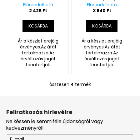
Előrendelhető
Előrendelhető
2 425 Ft
3 540 Ft
KOSÁRBA
KOSÁRBA
Ár a készlet erejéig
Ár a készlet erejéig
érvényes.Az áfát
érvényes.Az áfát
tartalmazza.Az
tartalmazza.Az
árváltozás jogát
árváltozás jogát
fenntartjuk.
fenntartjuk.
összesen
4
termék
L
i
L
s
á
t
Feliratkozás hírlevélre
a
b
i
Ne késsen le semmiféle újdonságról vagy
l
r
kedvezményről!
é
á
E-mail