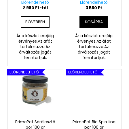
immunerősítés és
Előrendelhető
Előrendelhető
e
i
egészséges közérzet
2 980 Ft-tól
3 550 Ft
z
kedvencednek
s
é
t
BŐVEBBEN
KOSÁRBA
s
á
e
j
Ár a készlet erejéig
Ár a készlet erejéig
érvényes.Az áfát
érvényes.Az áfát
a
tartalmazza.Az
tartalmazza.Az
árváltozás jogát
árváltozás jogát
fenntartjuk.
fenntartjuk.
ELŐRENDELHETŐ
ELŐRENDELHETŐ
PrimePet Sörélesztő
PrimePet Bio Spirulina
por 100 gr
por 100 gr