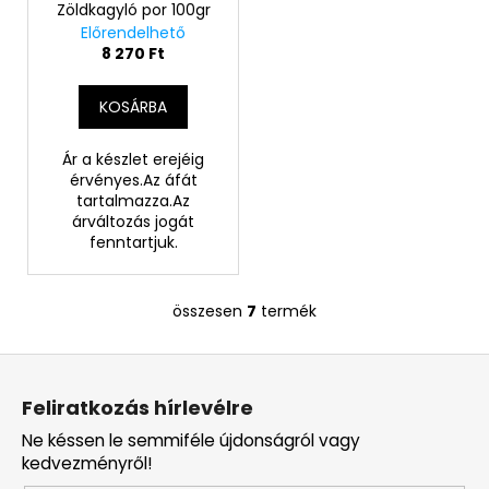
Zöldkagyló por 100gr
Előrendelhető
8 270 Ft
KOSÁRBA
Ár a készlet erejéig
érvényes.Az áfát
tartalmazza.Az
árváltozás jogát
fenntartjuk.
összesen
7
termék
L
i
L
s
á
t
Feliratkozás hírlevélre
a
b
i
Ne késsen le semmiféle újdonságról vagy
l
r
kedvezményről!
é