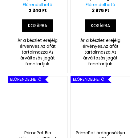
Előrendelhető
Előrendelhető
2 340 Ft
3 975 Ft
KOSÁRBA
KOSÁRBA
Ár a készlet erejéig
Ár a készlet erejéig
érvényes.Az áfát
érvényes.Az áfát
tartalmazza.Az
tartalmazza.Az
árváltozás jogát
árváltozás jogát
fenntartjuk.
fenntartjuk.
ELŐRENDELHETŐ
ELŐRENDELHETŐ
PrimePet Bio
PrimePet ördögcsáklya