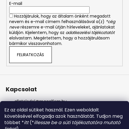
á
E-mail
c
n
y
Hozzájárulok, hogy az általam önként megadott
í
nevem és e-mail címem felhasználásával a(z)
*cég
t
neve
részemre e-mail útján hírleveleket, ajánlatokat
á
küldjön. Kijelentem, hogy az
adatkezelési tájékoztatót
s
elolvastam. Megértettem, hogy a hozzájárulásom
bármikor visszavonhatom.
e
l
FELIRATKOZÁS
e
m
e
i
Kapcsolat
allateledel
@
magalfem.hu
+36 70 401 5088
Ez az oldal sütiket használ. Ezen weboldalt
https://www.facebook.com/profile.php?id=61574807
követésével elfogadja azok használatát. Tudjon meg
956737
többet *
itt
(*
illessze be a süti tájékoztatóra mutató
magalfem_2013
linket
).