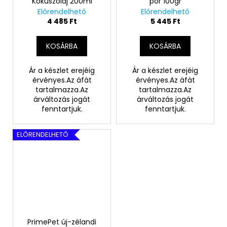
Kókuszolaj 200ml
por 100gr
Előrendelhető
Előrendelhető
4 485 Ft
5 445 Ft
KOSÁRBA
KOSÁRBA
Ár a készlet erejéig
Ár a készlet erejéig
érvényes.Az áfát
érvényes.Az áfát
tartalmazza.Az
tartalmazza.Az
árváltozás jogát
árváltozás jogát
fenntartjuk.
fenntartjuk.
ELŐRENDELHETŐ
PrimePet új-zélandi