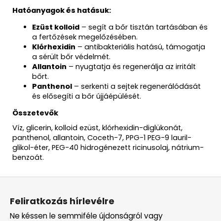
Hatóanyagok és hatásuk:
Ezüst kolloid
– segít a bőr tisztán tartásában és
a fertőzések megelőzésében.
Klórhexidin
– antibakteriális hatású, támogatja
a sérült bőr védelmét.
Allantoin
– nyugtatja és regenerálja az irritált
bőrt.
Panthenol
– serkenti a sejtek regenerálódását
és elősegíti a bőr újjáépülését.
Összetevők
Víz, glicerin, kolloid ezüst, klórhexidin-diglükonát,
panthenol, allantoin, Coceth-7, PPG-1 PEG-9 lauril-
glikol-éter, PEG-40 hidrogénezett ricinusolaj, nátrium-
benzoát.
L
á
Feliratkozás hírlevélre
b
Ne késsen le semmiféle újdonságról vagy