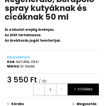
értékelése
spray kutyáknak és
5-
ből
cicáknak 50 ml
0,0
csillag.
Ár a készlet erejéig érvényes.
Az áfát tartalmazza.
Az árváltozás jogát fenntartjuk.
Előrendelhető
Kód:
NATURAL DR41
Márka:
Dr Seidel
3 550 Ft
/ db
Egységár:
KOSÁRBA
Kérdés
Megosztás