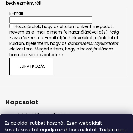
l
kedvezményről!
é
E-mail
c
Hozzájárulok, hogy az általam önként megadott
nevem és e-mail címem felhasználásával a(z)
*cég
neve
részemre e-mail útján hírleveleket, ajánlatokat
küldjön. Kijelentem, hogy az
adatkezelési tájékoztatót
elolvastam. Megértettem, hogy a hozzájárulásom
bármikor visszavonhatom.
FELIRATKOZÁS
Kapcsolat
allateledel
@
magalfem.hu
+36 70 401 5088
Ez az oldal sütiket használ. Ezen weboldalt
https://www.facebook.com/profile.php?id=61574807
követésével elfogadja azok használatát. Tudjon meg