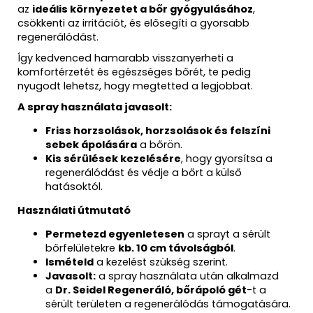
az
ideális környezetet a bőr gyógyulásához
,
csökkenti az irritációt, és elősegíti a gyorsabb
regenerálódást.
Így kedvenced hamarabb visszanyerheti a
komfortérzetét és egészséges bőrét, te pedig
nyugodt lehetsz, hogy megtetted a legjobbat.
A spray használata javasolt:
Friss horzsolások, horzsolások és felszíni
sebek ápolására
a bőrön.
Kis sérülések kezelésére
, hogy gyorsítsa a
regenerálódást és védje a bőrt a külső
hatásoktól.
Használati útmutató
Permetezd egyenletesen
a sprayt a sérült
bőrfelületekre
kb. 10 cm távolságból
.
Ismételd
a kezelést szükség szerint.
Javasolt:
a spray használata után alkalmazd
a
Dr. Seidel Regeneráló, bőrápoló gét
-t a
sérült területen a regenerálódás támogatására.