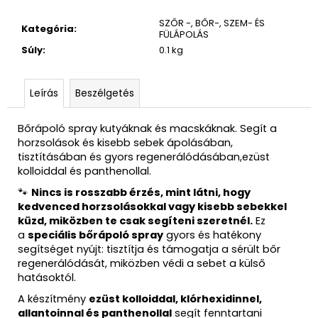
SZŐR -, BŐR-, SZEM- ÉS
Kategória
:
FÜLÁPOLÁS
Súly
:
0.1 kg
Leírás
Beszélgetés
Bőrápoló spray kutyáknak és macskáknak. Segít a
horzsolások és kisebb sebek ápolásában,
tisztításában és gyors regenerálódásában,ezüst
kolloiddal és panthenollal.
🐾
Nincs is rosszabb érzés, mint látni, hogy
kedvenced horzsolásokkal vagy kisebb sebekkel
küzd, miközben te csak segíteni szeretnél.
Ez
a
speciális bőrápoló spray
gyors és hatékony
segítséget nyújt: tisztítja és támogatja a sérült bőr
regenerálódását, miközben védi a sebet a külső
hatásoktól.
A készítmény
ezüst kolloiddal, klórhexidinnel,
allantoinnal és panthenollal
segít fenntartani