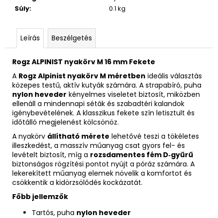
Súly
:
0.1 kg
Leírás
Beszélgetés
Rogz ALPINIST nyakörv M 16 mm Fekete
A
Rogz Alpinist nyakörv M méretben
ideális választás
közepes testű, aktív kutyák számára. A strapabíró, puha
nylon heveder
kényelmes viseletet biztosít, miközben
ellenáll a mindennapi séták és szabadtéri kalandok
igénybevételének. A klasszikus fekete szín letisztult és
időtálló megjelenést kölcsönöz.
A nyakörv
állítható mérete
lehetővé teszi a tökéletes
illeszkedést, a masszív műanyag csat gyors fel- és
levételt biztosít, míg a
rozsdamentes fém D‑gyűrű
biztonságos rögzítési pontot nyújt a póráz számára. A
lekerekített műanyag elemek növelik a komfortot és
csökkentik a kidörzsölődés kockázatát.
Főbb jellemzők
Tartós, puha
nylon heveder