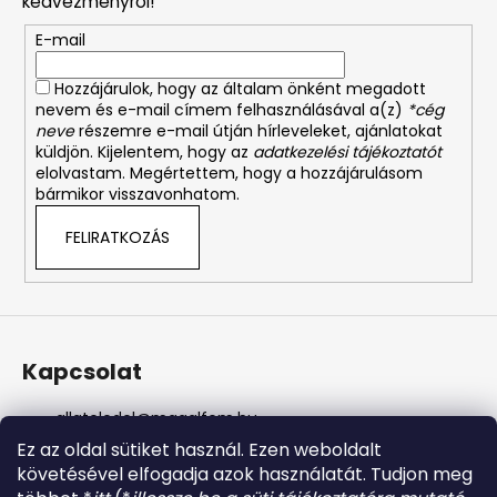
kedvezményről!
é
E-mail
c
Hozzájárulok, hogy az általam önként megadott
nevem és e-mail címem felhasználásával a(z)
*cég
neve
részemre e-mail útján hírleveleket, ajánlatokat
küldjön. Kijelentem, hogy az
adatkezelési tájékoztatót
elolvastam. Megértettem, hogy a hozzájárulásom
bármikor visszavonhatom.
FELIRATKOZÁS
Kapcsolat
allateledel
@
magalfem.hu
+36 70 401 5088
Ez az oldal sütiket használ. Ezen weboldalt
https://www.facebook.com/profile.php?id=61574807
követésével elfogadja azok használatát. Tudjon meg
956737