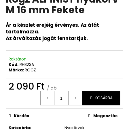
értékelése
M 16 mm Fekete
5-
ből
0,0
csillag.
Ár a készlet erejéig érvényes. Az áfát
tartalmazza.
Az árváltozás jogát fenntartjuk.
Raktáron
Kód:
RHB23A
Márka:
ROGZ
2 090 Ft
/ db
Egységár:
KOSÁRBA
Kérdés
Megosztás
Kategória
:
Nyakörvek