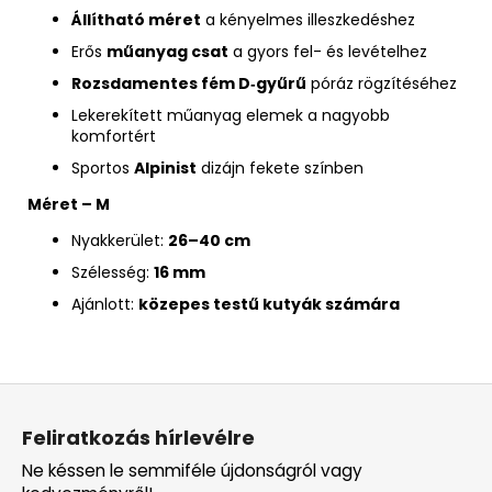
Állítható méret
a kényelmes illeszkedéshez
Erős
műanyag csat
a gyors fel- és levételhez
Rozsdamentes fém D‑gyűrű
póráz rögzítéséhez
Lekerekített műanyag elemek a nagyobb
komfortért
Sportos
Alpinist
dizájn fekete színben
Méret – M
Nyakkerület:
26–40 cm
Szélesség:
16 mm
Ajánlott:
közepes testű kutyák számára
L
á
Feliratkozás hírlevélre
b
Ne késsen le semmiféle újdonságról vagy
l