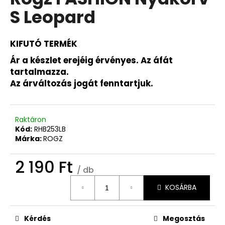
értékelése
S Leopard
5-
ből
0,0
csillag.
KIFUTÓ TERMÉK
Ár a készlet erejéig érvényes. Az áfát
tartalmazza.
Az árváltozás jogát fenntartjuk.
Raktáron
Kód:
RHB253LB
Márka:
ROGZ
2 190 Ft
/ db
Egységár:
KOSÁRBA
Kérdés
Megosztás