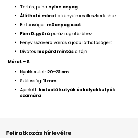
Tartós, puha
nylon anyag
Állítható méret
a kényelmes illeszkedéshez
Biztonságos
műanyag csat
Fém D‑gyűrű
póráz rögzítéséhez
Fényvisszaverő varrás a jobb láthatóságért
Divatos
leopárd mintás
dizájn
Méret – S
Nyakkerület:
20–31 cm
Szélesség:
11 mm
Ajánlott:
kistestű kutyák és kölyökkutyák
számára
L
á
Feliratkozás hírlevélre
b