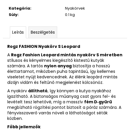
Kategória
:
Nyakörvek
Súly
:
0.1 kg
Leírás
Beszélgetés
Rogz FASHION Nyakörv S Leopard
A
Rogz Fashion Leopard mintás nyakörv S méretben
stílusos és kényelmes kiegészítő kistestű kutyák
számára. A tartós
nylon anyag
biztosítja a hosszú
élettartamot, miközben puha tapintású, így kellemes
viseletet nyújt kedvencednek. Az élénk leopárd mintás
dizájn vidám és feltűnő megjelenést kölcsönöz.
A nyakörv
állítható
, így könnyen a kutya nyakához
igazítható. A biztonságos műanyag csat gyors fel- és
levételt tesz lehetővé, míg a masszív
fém D‑gyűrű
megbízható rögzítési pontot biztosít a póráz számára. A
fényvisszaverő varrás növeli a láthatóságot séták
közben.
Főbb jellemzők