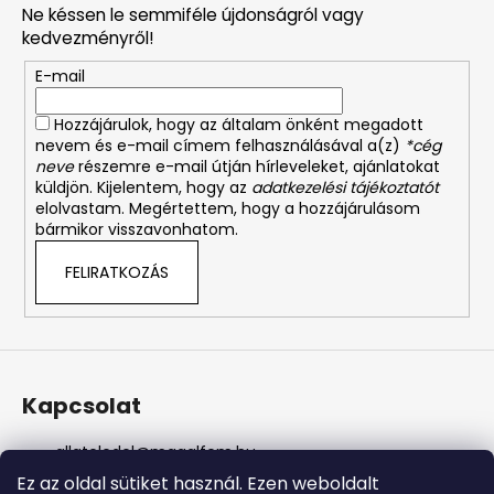
Ne késsen le semmiféle újdonságról vagy
l
kedvezményről!
é
E-mail
c
Hozzájárulok, hogy az általam önként megadott
nevem és e-mail címem felhasználásával a(z)
*cég
neve
részemre e-mail útján hírleveleket, ajánlatokat
küldjön. Kijelentem, hogy az
adatkezelési tájékoztatót
elolvastam. Megértettem, hogy a hozzájárulásom
bármikor visszavonhatom.
FELIRATKOZÁS
Kapcsolat
allateledel
@
magalfem.hu
+36 70 401 5088
Ez az oldal sütiket használ. Ezen weboldalt