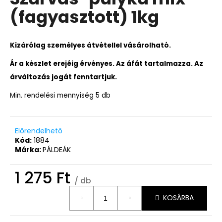
értékelése
(fagyasztott) 1kg
5-
ből
0,0
csillag.
Kizárólag személyes átvétellel vásárolható.
Ár a készlet erejéig érvényes. Az áfát tartalmazza.
Az
árváltozás jogát fenntartjuk.
Min. rendelési mennyiség 5 db
Előrendelhető
Kód:
1884
Márka:
PÁLDEÁK
1 275 Ft
/ db
Egységár:
KOSÁRBA