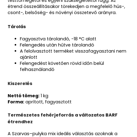
testtömegétől és egyéni szükségleteitől függ. Az
étrend összeállításakor törekedjen a megfelelő hús-,
csont-, belsőség- és növényi összetevő arányra.
Tárolás
Fagyasztva tárolandó, -18 °C alatt
Felengedés után hűtve tárolandó
A felolvasztott terméket visszafagyasztani nem
ajánlott
Felengedést követően rövid időn belül
felhasználandó
Kiszerelés
Nettó tömeg:
1 kg
Forma:
aprított, fagyasztott
Természetes fehérjeforrás a változatos BARF
étrendhez
A Szarvas–pulyka mix ideális választás azoknak a