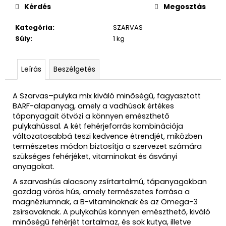
Kérdés
Megosztás
Kategória
:
SZARVAS
Súly
:
1 kg
Leírás
Beszélgetés
A Szarvas–pulyka mix kiváló minőségű, fagyasztott
BARF-alapanyag, amely a vadhúsok értékes
tápanyagait ötvözi a könnyen emészthető
pulykahússal. A két fehérjeforrás kombinációja
változatosabbá teszi kedvence étrendjét, miközben
természetes módon biztosítja a szervezet számára
szükséges fehérjéket, vitaminokat és ásványi
anyagokat.
A szarvashús alacsony zsírtartalmú, tápanyagokban
gazdag vörös hús, amely természetes forrása a
magnéziumnak, a B-vitaminoknak és az Omega-3
zsírsavaknak. A pulykahús könnyen emészthető, kiváló
minőségű fehérjét tartalmaz, és sok kutya, illetve