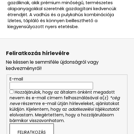
gazdiknak, akik prémium minőségű, természetes
alapanyagokkal szeretnék gazdagítani kedvencük
étrendjét. A vadhús és a pulykahús kombinációja
ízletes, tápláló és könnyen beilleszthető a
kiegyensúlyozott nyers etetésbe.
L
á
Feliratkozás hírlevélre
b
Ne késsen le semmiféle újdonságról vagy
l
kedvezményről!
é
E-mail
c
Hozzájárulok, hogy az általam önként megadott
nevem és e-mail címem felhasználásával a(z)
*cég
neve
részemre e-mail útján hírleveleket, ajánlatokat
küldjön. Kijelentem, hogy az
adatkezelési tájékoztatót
elolvastam. Megértettem, hogy a hozzájárulásom
bármikor visszavonhatom.
FELIRATKOZÁS