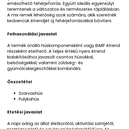
emészthető fehérjeforrás. Együtt ideális egyensúlyt
teremtenek a változatos és természetes táplálásban.
A mix remek lehetőség azok számára, akik szeretnék
kedvencük étrendjét új fehérjeforrásokkal bővíteni.
Felhasználási javaslat
A termék önálló húskomponensként vagy BARF étrend
részeként etethető. A teljes értékű nyers étrend
kialakításához javasolt csontos húsokkal,
belsőségekkel, valamint zöldség- és
gyümölcskiegészítőkkel kombinálni.
Összetétel
Szarvashús
Pulykahús
Etetési javaslat
A napi adag az állat életkorától, aktivitási szintjétől,