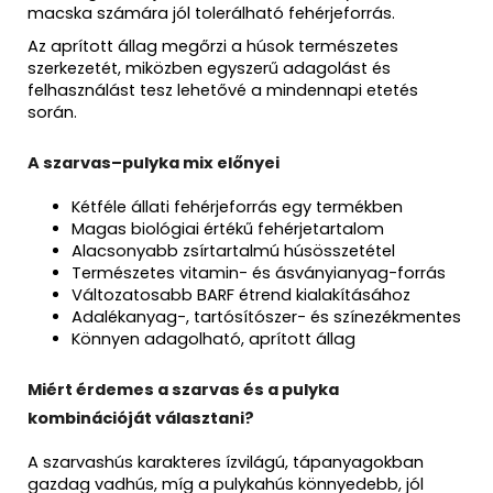
macska számára jól tolerálható fehérjeforrás.
Az aprított állag megőrzi a húsok természetes
szerkezetét, miközben egyszerű adagolást és
felhasználást tesz lehetővé a mindennapi etetés
során.
A szarvas–pulyka mix előnyei
Kétféle állati fehérjeforrás egy termékben
Magas biológiai értékű fehérjetartalom
Alacsonyabb zsírtartalmú húsösszetétel
Természetes vitamin- és ásványianyag-forrás
Változatosabb BARF étrend kialakításához
Adalékanyag-, tartósítószer- és színezékmentes
Könnyen adagolható, aprított állag
Miért érdemes a szarvas és a pulyka
kombinációját választani?
A szarvashús karakteres ízvilágú, tápanyagokban
gazdag vadhús, míg a pulykahús könnyedebb, jól