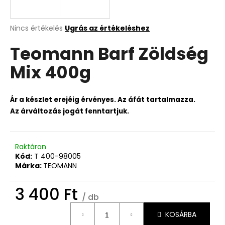
A
Nincs értékelés
Ugrás az értékeléshez
termék
Teomann Barf Zöldség
átlagos
értékelése
Mix 400g
5-
ből
0,0
csillag.
Ár a készlet erejéig érvényes. Az áfát tartalmazza.
Az árváltozás jogát fenntartjuk.
Raktáron
Kód:
T 400-98005
Márka:
TEOMANN
3 400 Ft
/ db
Egységár:
KOSÁRBA