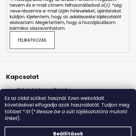
nevem és e-mail címem felhasználásával a(z)
*cég
neve
részemre e-mail útján hírleveleket, ajánlatokat
küldjön. Kijelentem, hogy az
adatkezelési tájékoztatót
elolvastam. Megértettem, hogy a hozzájárulásom
bármikor visszavonhatom.
FELIRATKOZÁS
Kapcsolat
allateledel
@
magalfem.hu
+36 70 401 5088
Ez az oldal sütiket használ. Ezen weboldalt
https://www.facebook.com/profile.php?id=61574807
követésével elfogadja azok használatát. Tudjon meg
956737
többet *
itt
(*
illessze be a süti tájékoztatóra mutató
magalfem_2013
linket
).
@magalfem
Beállítások