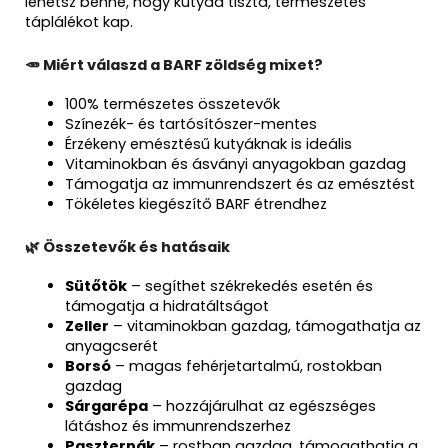
lehetsz benne, hogy kutyád tiszta, természetes
táplálékot kap.
🥕 Miért válaszd a BARF zöldség mixet?
100% természetes összetevők
Színezék- és tartósítószer-mentes
Érzékeny emésztésű kutyáknak is ideális
Vitaminokban és ásványi anyagokban gazdag
Támogatja az immunrendszert és az emésztést
Tökéletes kiegészítő BARF étrendhez
🌿 Összetevők és hatásaik
Sütőtök
– segíthet székrekedés esetén és
támogatja a hidratáltságot
Zeller
– vitaminokban gazdag, támogathatja az
anyagcserét
Borsó
– magas fehérjetartalmú, rostokban
gazdag
Sárgarépa
– hozzájárulhat az egészséges
látáshoz és immunrendszerhez
Paszternák
– rostban gazdag, támogathatja a