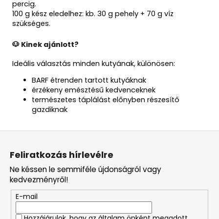
percig.
100 g kész eledelhez: kb. 30 g pehely + 70 g víz
szükséges.
🐶 Kinek ajánlott?
Ideális választás minden kutyának, különösen:
BARF étrenden tartott kutyáknak
érzékeny emésztésű kedvenceknek
természetes táplálást előnyben részesítő
gazdiknak
L
á
Feliratkozás hírlevélre
b
Ne késsen le semmiféle újdonságról vagy
l
kedvezményről!
é
E-mail
c
Hozzájárulok, hogy az általam önként megadott