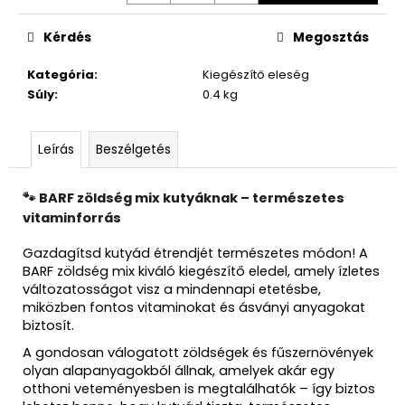
Kérdés
Megosztás
Kategória
:
Kiegészítő eleség
Súly
:
0.4 kg
Leírás
Beszélgetés
🐾 BARF zöldség mix kutyáknak – természetes
vitaminforrás
Gazdagítsd kutyád étrendjét természetes módon! A
BARF zöldség mix kiváló kiegészítő eledel, amely ízletes
változatosságot visz a mindennapi etetésbe,
miközben fontos vitaminokat és ásványi anyagokat
biztosít.
A gondosan válogatott zöldségek és fűszernövények
olyan alapanyagokból állnak, amelyek akár egy
otthoni veteményesben is megtalálhatók – így biztos