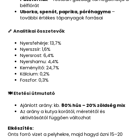
bélflórát
Uborka, spenót, paprika, póréhagyma
–
további értékes tápanyagok forrásai
🦴 Analitikai összetevők
Nyersfehérje: 13,7%
Nyerszsír: 1,6%
Nyersrost: 6,4%
Nyershamu: 4,4%
Keményítő: 24,7%
Kálcium: 0,2%
Foszfor: 0,3%
🍽 Etetési útmutató
Ajánlott arány: kb.
80% hús – 20% zöldség mix
Az arány a kutya korától, méretétől és
aktivitásától függően változhat
Elkészítés:
Önts forró vizet a pelyhekre, majd hagyd ázni 15–20