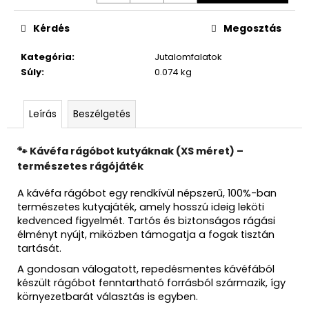
Kérdés
Megosztás
Kategória
:
Jutalomfalatok
Súly
:
0.074 kg
Leírás
Beszélgetés
🐾 Kávéfa rágóbot kutyáknak (XS méret) –
természetes rágójáték
A kávéfa rágóbot egy rendkívül népszerű, 100%-ban
természetes kutyajáték, amely hosszú ideig leköti
kedvenced figyelmét. Tartós és biztonságos rágási
élményt nyújt, miközben támogatja a fogak tisztán
tartását.
A gondosan válogatott, repedésmentes kávéfából
készült rágóbot fenntartható forrásból származik, így
környezetbarát választás is egyben.