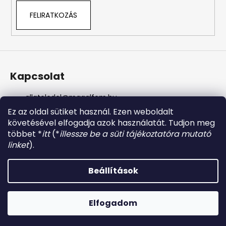
FELIRATKOZÁS
Kapcsolat
allateledel
@
magalfem.hu
+36 70 401 5088
Ez az oldal sütiket használ. Ezen weboldalt
https://www.facebook.com/profile.php?id=61574807
követésével elfogadja azok használatát. Tudjon meg
956737
többet *
itt
(*
illessze be a süti tájékoztatóra mutató
magalfem_2013
linket
).
@magalfem
Beállítások
Shoptet készítette
Copyright 2026
Magaldog állateledel
. Minden jog
Elfogadom
fenntartva.