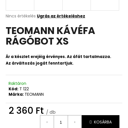
A
Nincs értékelés
Ugrás az értékeléshez
termék
TEOMANN KÁVÉFA
átlagos
értékelése
RÁGÓBOT XS
5-
ből
0,0
csillag.
Ár a készlet erejéig érvényes. Az áfát tartalmazza.
Az árváltozás jogát fenntartjuk.
Raktáron
Kód:
T 122
Márka:
TEOMANN
2 360 Ft
/ db
Egységár:
KOSÁRBA