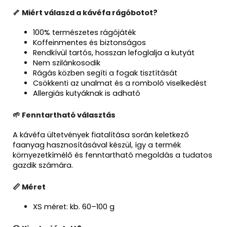
🦴 Miért válaszd a kávéfa rágóbotot?
100% természetes rágójáték
Koffeinmentes és biztonságos
Rendkívül tartós, hosszan lefoglalja a kutyát
Nem szilánkosodik
Rágás közben segíti a fogak tisztítását
Csökkenti az unalmat és a romboló viselkedést
Allergiás kutyáknak is adható
🌱 Fenntartható választás
A kávéfa ültetvények fiatalítása során keletkező
faanyag hasznosításával készül, így a termék
környezetkímélő és fenntartható megoldás a tudatos
gazdik számára.
📏 Méret
XS méret: kb. 60–100 g