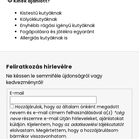
🐶 Kinek ajánlott?
Kistestű kutyáknak
Kölyökkutyáknak
Enyhébb rágási igényű kutyáknak
Fogápolásra és játékra egyaránt
Allergiás kutyáknak is
L
á
Feliratkozás hírlevélre
b
Ne késsen le semmiféle újdonságról vagy
l
kedvezményről!
é
E-mail
c
Hozzájárulok, hogy az általam önként megadott
nevem és e-mail címem felhasználásával a(z)
*cég
neve
részemre e-mail útján hírleveleket, ajánlatokat
küldjön. Kijelentem, hogy az
adatkezelési tájékoztatót
elolvastam. Megértettem, hogy a hozzájárulásom
bármikor visszavonhatom.