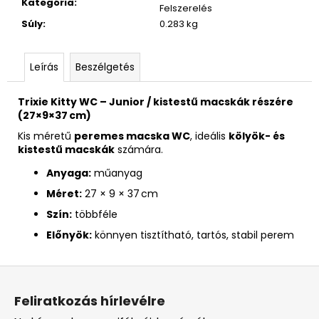
Kategória
:
Felszerelés
Súly
:
0.283 kg
Leírás
Beszélgetés
Trixie Kitty WC – Junior / kistestű macskák részére
(27×9×37 cm)
Kis méretű
peremes macska WC
, ideális
kölyök- és
kistestű macskák
számára.
Anyaga:
műanyag
Méret:
27 × 9 × 37 cm
Szín:
többféle
Előnyök:
könnyen tisztítható, tartós, stabil perem
L
á
Feliratkozás hírlevélre
b