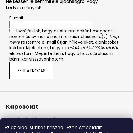
Ne késsen le semmiféle újdonságról vagy
l
kedvezményről!
é
E-mail
c
Hozzájárulok, hogy az általam önként megadott
nevem és e-mail címem felhasználásával a(z)
*cég
neve
részemre e-mail útján hírleveleket, ajánlatokat
küldjön. Kijelentem, hogy az
adatkezelési tájékoztatót
elolvastam. Megértettem, hogy a hozzájárulásom
bármikor visszavonhatom.
FELIRATKOZÁS
Kapcsolat
allateledel
@
magalfem.hu
+36 70 401 5088
Ez az oldal sütiket használ. Ezen weboldalt
https://www.facebook.com/profile.php?id=61574807