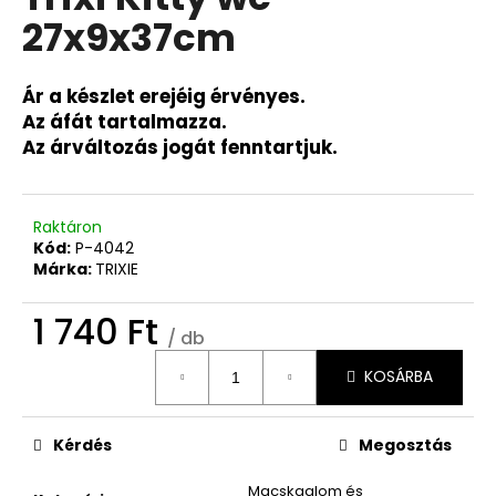
értékelése
27x9x37cm
5-
ből
0,0
csillag.
Ár a készlet erejéig érvényes.
Az áfát tartalmazza.
Az árváltozás jogát fenntartjuk.
Raktáron
Kód:
P-4042
Márka:
TRIXIE
1 740 Ft
/ db
Egységár:
KOSÁRBA
Kérdés
Megosztás
Macskaalom és