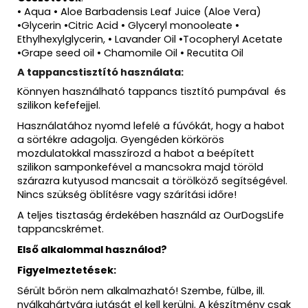
• Aqua • Aloe Barbadensis Leaf Juice (Aloe Vera)
•Glycerin •Citric Acid • Glyceryl monooleate •
Ethylhexylglycerin, • Lavander Oil •Tocopheryl Acetate
•Grape seed oil • Chamomile Oil • Recutita Oil
A tappancstisztító használata:
Könnyen használható tappancs tisztító pumpával és
szilikon kefefejjel.
Használatához nyomd lefelé a fúvókát, hogy a habot
a sörtékre adagolja. Gyengéden körkörös
mozdulatokkal masszírozd a habot a beépített
szilikon samponkefével a mancsokra majd töröld
szárazra kutyusod mancsait a törölköző segítségével.
Nincs szükség öblítésre vagy szárítási időre!
A teljes tisztaság érdekében használd az
OurDogsLife
tappancskrémet.
Első alkalommal használod?
Figyelmeztetések:
Sérült bőrön nem alkalmazható! Szembe, fülbe, ill.
nyálkahártyára jutását el kell kerülni. A készítmény csak