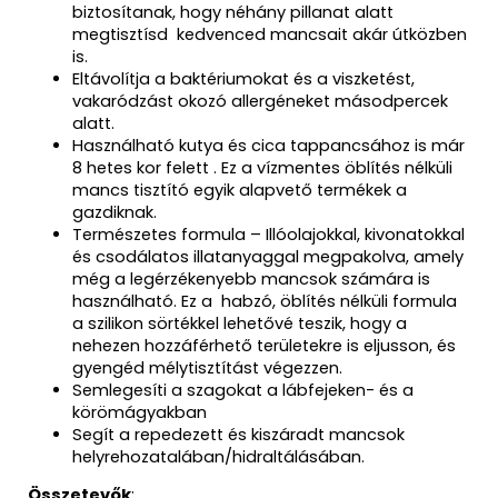
biztosítanak, hogy néhány pillanat alatt
megtisztísd kedvenced mancsait akár útközben
is.
Eltávolítja a baktériumokat és a viszketést,
vakaródzást okozó allergéneket másodpercek
alatt.
Használható kutya és cica tappancsához is már
8 hetes kor felett . Ez a vízmentes öblítés nélküli
mancs tisztító egyik alapvető termékek a
gazdiknak.
Természetes formula – Illóolajokkal, kivonatokkal
és csodálatos illatanyaggal megpakolva, amely
még a legérzékenyebb mancsok számára is
használható. Ez a habzó, öblítés nélküli formula
a szilikon sörtékkel lehetővé teszik, hogy a
nehezen hozzáférhető területekre is eljusson, és
gyengéd mélytisztítást végezzen.
Semlegesíti a szagokat a lábfejeken- és a
körömágyakban
Segít a repedezett és kiszáradt mancsok
helyrehozatalában/hidraltálásában.
Összetevők
: