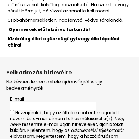
előírás szerint, külsőleg használható. Ha szembe vagy
sérült bőrre jut, bő vízzel azonnal le kell mosni.
Szobahőmérsékletlen, napfénytől védve tárolandó.
Gyermekek elől elzárva tartandó!
Kizárólag állat egészségügyi vagy állatápolási
célra!
L
á
Feliratkozás hírlevélre
b
Ne késsen le semmiféle újdonságról vagy
l
kedvezményről!
é
E-mail
c
Hozzájárulok, hogy az általam önként megadott
nevem és e-mail címem felhasználásával a(z)
*cég
neve
részemre e-mail útján hírleveleket, ajánlatokat
küldjön. Kijelentem, hogy az
adatkezelési tájékoztatót
elolvastam. Megértettem, hogy a hozzájárulásom