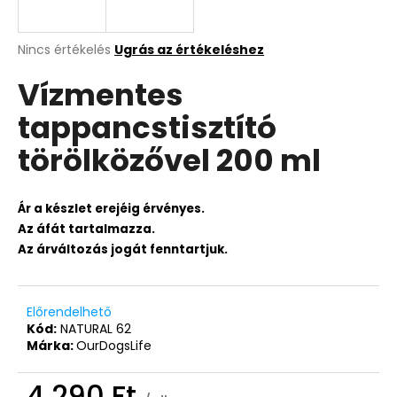
A
Nincs értékelés
Ugrás az értékeléshez
termék
Vízmentes
átlagos
értékelése
tappancstisztító
5-
ből
törölközővel 200 ml
0,0
csillag.
Ár a készlet erejéig érvényes.
Az áfát tartalmazza.
Az árváltozás jogát fenntartjuk.
Előrendelhető
Kód:
NATURAL 62
Márka:
OurDogsLife
4 290 Ft