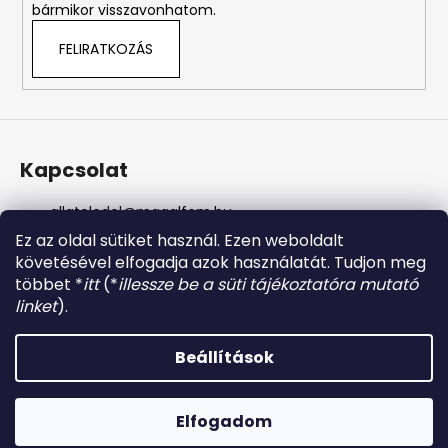
bármikor visszavonhatom.
FELIRATKOZÁS
Kapcsolat
allateledel
@
magalfem.hu
+36 70 401 5088
Ez az oldal sütiket használ. Ezen weboldalt
https://www.facebook.com/profile.php?id=61574807
követésével elfogadja azok használatát. Tudjon meg
956737
többet *
itt
(*
illessze be a süti tájékoztatóra mutató
magalfem_2013
linket
).
@magalfem
Beállítások
Shoptet készítette
Copyright 2026
Magaldog állateledel
. Minden jog
Elfogadom
fenntartva.