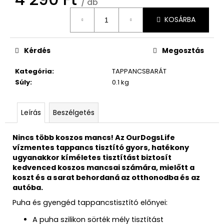
/ db
Egységár:
KOSÁRBA
Kérdés
Megosztás
Kategória
:
TAPPANCSBARÁT
Súly
:
0.1 kg
Leírás
Beszélgetés
Nincs több koszos mancs! Az OurDogsLife
vízmentes tappancs tisztító gyors, hatékony
ugyanakkor kíméletes tisztítást biztosít
kedvenced koszos mancsai számára, mielőtt a
koszt és a sarat behordaná az otthonodba és az
autóba.
Puha és gyengéd tappancstisztító előnyei:
A puha szilikon sörték mély tisztítást