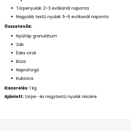
Törpenyulak: 2–3 evőkanál naponta
Nagyobb testű nyulak: 5–6 evőkanál naponta
Összetevők:
Nyúltáp granulátum
Zab
Édes cirok
Búza
Napraforgó
Kukorica
Kiszerelés:
1 kg
Ajánlott:
törpe- és nagytestű nyulak részére