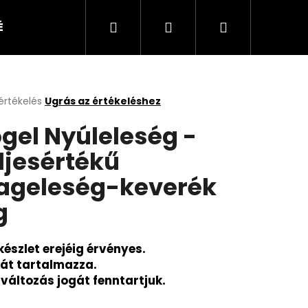
Keresés
Bejelentkezés
Kosár
ÉKEK
KUTYA
CICA
KISÁLLAT
értékelés
Ugrás az értékeléshez
k
gel Nyúleleség -
s
lése
ljesértékű
geleség-keverék
.
g
készlet erejéig érvényes.
fát tartalmazza.
rváltozás jogát fenntartjuk.