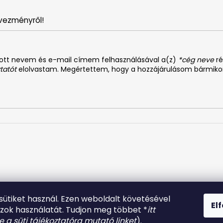
vezményről!
dott nevem és e-mail címem felhasználásával a(z)
*cég neve
ré
tatót
elolvastam. Megértettem, hogy a hozzájárulásom bármiko
61574807956737
 sütiket használ. Ezen weboldalt követésével
El
azok használatát. Tudjon meg többet *
itt
be a süti tájékoztatóra mutató linket
).