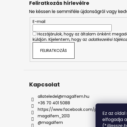
Feliratkozás hírlevélre
b
Ne késsen le semmiféle újdonságról vagy ked
l
é
E-mail
c
Hozzájárulok, hogy az általam önként mega
küldjön. Kijelentem, hogy az
adatkezelési tájékoz
FELIRATKOZÁS
Kapcsolat
allateledel
@
magalfem.hu
+36 70 401 5088
https://www.facebook.com/profile.php?id=
Ez az oldal
magalfem_2013
elfogadja 
@magalfem
(*
illessze 