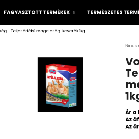
FAGYASZTOTT TERMÉKEK
TERMÉSZETES TERM
ség - Teljesértékű mageleség-keverék 1kg
Mit keres?
A
Nincs 
termé
Vo
átlago
KERESÉS
értéke
Te
5-
ből
ma
0,0
csillag
1k
Ár a 
Az á
Az á