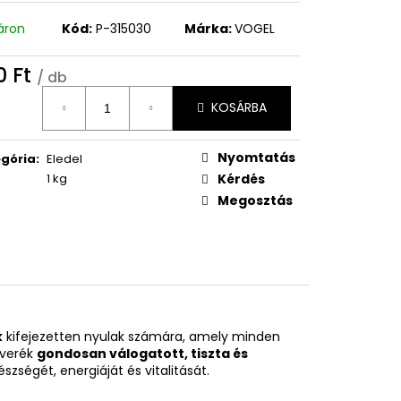
áron
Kód:
P-315030
Márka:
VOGEL
0 Ft
/ db
égár:
KOSÁRBA
Nyomtatás
gória
:
Eledel
1 kg
Kérdés
Megosztás
k
kifejezetten nyulak számára, amely minden
everék
gondosan válogatott, tiszta és
szségét, energiáját és vitalitását.