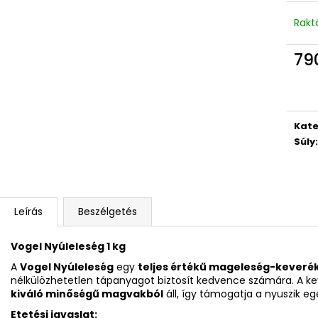
Rakt
79
Egys
Kate
Súly
:
Leírás
Beszélgetés
Vogel Nyúleleség 1 kg
A
Vogel Nyúleleség
egy
teljes értékű mageleség-keveré
nélkülözhetetlen tápanyagot biztosít kedvence számára. A k
kiváló minőségű magvakból
áll, így támogatja a nyuszik egé
Etetési javaslat: