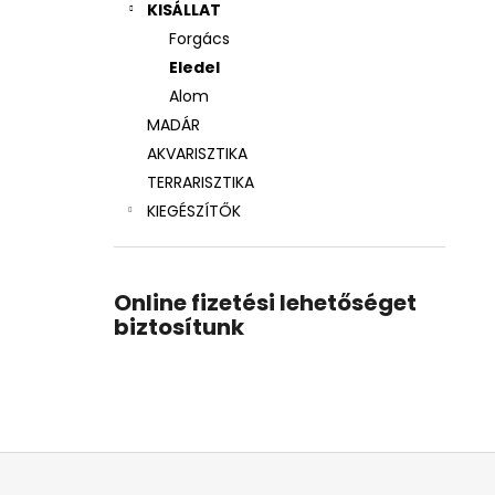
KISÁLLAT
Forgács
Eledel
Alom
MADÁR
AKVARISZTIKA
TERRARISZTIKA
KIEGÉSZÍTŐK
Online fizetési lehetőséget
biztosítunk
L
á