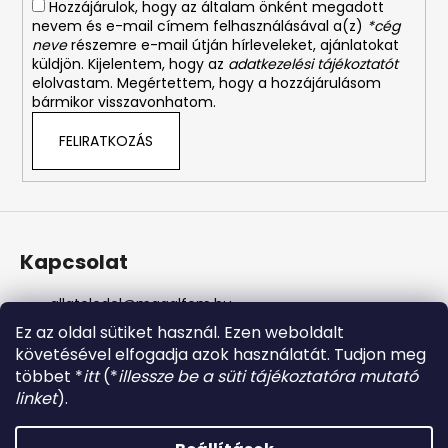
Hozzájárulok, hogy az általam önként megadott
nevem és e-mail címem felhasználásával a(z)
*cég
neve
részemre e-mail útján hírleveleket, ajánlatokat
küldjön. Kijelentem, hogy az
adatkezelési tájékoztatót
elolvastam. Megértettem, hogy a hozzájárulásom
bármikor visszavonhatom.
FELIRATKOZÁS
Kapcsolat
allateledel
@
magalfem.hu
+36 70 401 5088
Ez az oldal sütiket használ. Ezen weboldalt
https://www.facebook.com/profile.php?id=61574807
követésével elfogadja azok használatát. Tudjon meg
956737
többet *
itt
(*
illessze be a süti tájékoztatóra mutató
magalfem_2013
linket
).
@magalfem