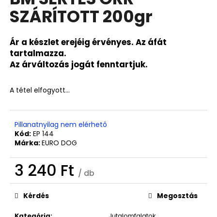
értékelése
SZÁRÍTOTT 200gr
5-
ből
0,0
csillag.
Ár a készlet erejéig érvényes. Az áfát
tartalmazza.
Az árváltozás jogát fenntartjuk.
A tétel elfogyott…
Pillanatnyilag nem elérhető
Kód:
EP 144
Márka:
EURO DOG
3 240 Ft
/ db
Egységár:
Kérdés
Megosztás
Kategória
:
Jutalomfalatok