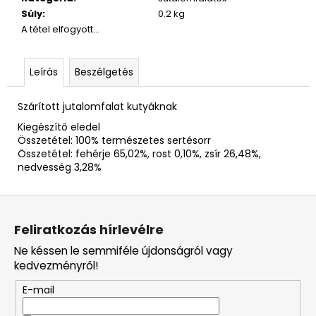
Súly
:
0.2 kg
A tétel elfogyott…
Leírás
Beszélgetés
Szárított jutalomfalat kutyáknak
Kiegészítő eledel
Összetétel: 100% természetes sertésorr
Összetétel: fehérje 65,02%, rost 0,10%, zsír 26,48%,
nedvesség 3,28%
L
á
Feliratkozás hírlevélre
b
Ne késsen le semmiféle újdonságról vagy
l
kedvezményről!
é
E-mail
c