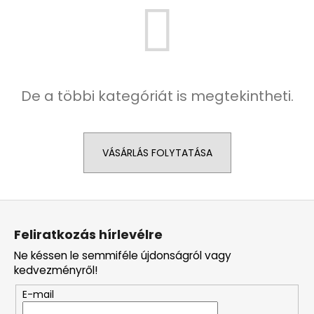
De a többi kategóriát is megtekintheti.
VÁSÁRLÁS FOLYTATÁSA
L
á
Feliratkozás hírlevélre
b
Ne késsen le semmiféle újdonságról vagy
l
kedvezményről!
é
E-mail
c