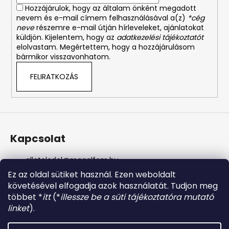
Hozzájárulok, hogy az általam önként megadott
nevem és e-mail címem felhasználásával a(z)
*cég
neve
részemre e-mail útján hírleveleket, ajánlatokat
küldjön. Kijelentem, hogy az
adatkezelési tájékoztatót
elolvastam. Megértettem, hogy a hozzájárulásom
bármikor visszavonhatom.
FELIRATKOZÁS
Kapcsolat
allateledel
@
magalfem.hu
+36 70 401 5088
Ez az oldal sütiket használ. Ezen weboldalt
https://www.facebook.com/profile.php?id=61574807
követésével elfogadja azok használatát. Tudjon meg
956737
többet *
itt
(*
illessze be a süti tájékoztatóra mutató
magalfem_2013
linket
).
@magalfem