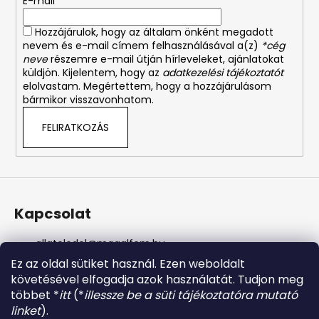
E-mail
c
Hozzájárulok, hogy az általam önként megadott
nevem és e-mail címem felhasználásával a(z)
*cég
neve
részemre e-mail útján hírleveleket, ajánlatokat
küldjön. Kijelentem, hogy az
adatkezelési tájékoztatót
elolvastam. Megértettem, hogy a hozzájárulásom
bármikor visszavonhatom.
FELIRATKOZÁS
Kapcsolat
allateledel
@
magalfem.hu
+36 70 401 5088
Ez az oldal sütiket használ. Ezen weboldalt
https://www.facebook.com/profile.php?id=61574807
követésével elfogadja azok használatát. Tudjon meg
956737
többet *
itt
(*
illessze be a süti tájékoztatóra mutató
magalfem_2013
linket
).