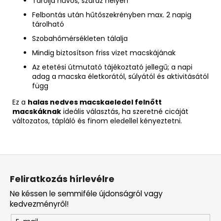
Tárolja hűvös, száraz helyen
Felbontás után hűtőszekrényben max. 2 napig
tárolható
Szobahőmérsékleten tálalja
Mindig biztosítson friss vizet macskájának
Az etetési útmutató tájékoztató jellegű; a napi
adag a macska életkorától, súlyától és aktivitásától
függ
Ez a
halas nedves macskaeledel felnőtt
macskáknak
ideális választás, ha szeretné cicáját
változatos, tápláló és finom eledellel kényeztetni.
L
á
Feliratkozás hírlevélre
b
Ne késsen le semmiféle újdonságról vagy
l
kedvezményről!
é