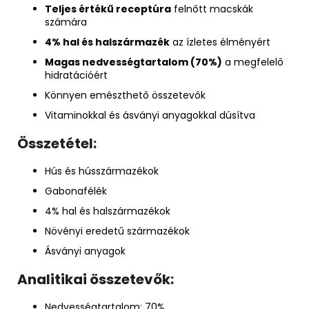
Teljes értékű receptúra
felnőtt macskák
számára
4% hal és halszármazék
az ízletes élményért
Magas nedvességtartalom (70%)
a megfelelő
hidratációért
Könnyen emészthető összetevők
Vitaminokkal és ásványi anyagokkal dúsítva
Összetétel:
Hús és hússzármazékok
Gabonafélék
4% hal és halszármazékok
Növényi eredetű származékok
Ásványi anyagok
Analitikai összetevők:
Nedvességtartalom: 70%