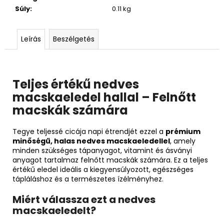
Súly
:
0.11 kg
Leírás
Beszélgetés
Teljes értékű nedves
macskaeledel hallal – Felnőtt
macskák számára
Tegye teljessé cicája napi étrendjét ezzel a
prémium
minőségű, halas nedves macskaeledellel
, amely
minden szükséges tápanyagot, vitamint és ásványi
anyagot tartalmaz felnőtt macskák számára. Ez a teljes
értékű eledel ideális a kiegyensúlyozott, egészséges
tápláláshoz és a természetes ízélményhez.
Miért válassza ezt a nedves
macskaeledelt?