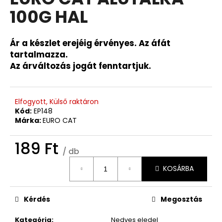
értékelése
100G HAL
5-
ből
0,0
csillag.
Ár a készlet erejéig érvényes. Az áfát
tartalmazza.
Az árváltozás jogát fenntartjuk.
Elfogyott, Külső raktáron
Kód:
EP148
Márka:
EURO CAT
189 Ft
/ db
Egységár:
KOSÁRBA
Kérdés
Megosztás
Kategória
:
Nedves eledel