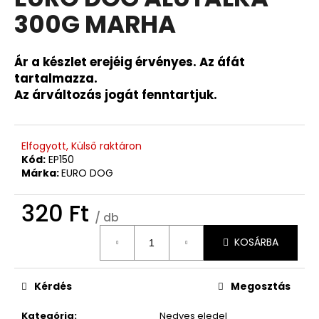
értékelése
300G MARHA
5-
ből
0,0
csillag.
Ár a készlet erejéig érvényes. Az áfát
tartalmazza.
Az árváltozás jogát fenntartjuk.
Elfogyott, Külső raktáron
Kód:
EP150
Márka:
EURO DOG
320 Ft
/ db
Egységár:
KOSÁRBA
Kérdés
Megosztás
Kategória
:
Nedves eledel