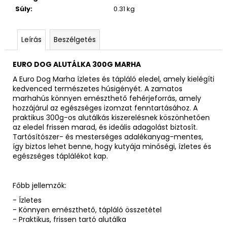
Súly
:
0.31 kg
Leírás
Beszélgetés
EURO DOG ALUTÁLKA 300G MARHA
A Euro Dog Marha ízletes és tápláló eledel, amely kielégíti
kedvenced természetes húsigényét. A zamatos
marhahús könnyen emészthető fehérjeforrás, amely
hozzájárul az egészséges izomzat fenntartásához. A
praktikus 300g-os alutálkás kiszerelésnek köszönhetően
az eledel frissen marad, és ideális adagolást biztosít.
Tartósítószer- és mesterséges adalékanyag-mentes,
így biztos lehet benne, hogy kutyája minőségi, ízletes és
egészséges táplálékot kap.
Főbb jellemzők:
- Ízletes
- Könnyen emészthető, tápláló összetétel
- Praktikus, frissen tartó alutálka