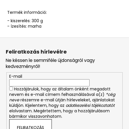
Termék információ:
- kiszerelés: 300 g
- ízesítés: marha
L
á
Feliratkozás hírlevélre
b
Ne késsen le semmiféle újdonságról vagy
l
kedvezményről!
é
E-mail
c
Hozzájárulok, hogy az általam önként megadott
nevem és e-mail címem felhasználásával a(z)
*cég
neve
részemre e-mail útján hírleveleket, ajánlatokat
küldjön. Kijelentem, hogy az
adatkezelési tájékoztatót
elolvastam. Megértettem, hogy a hozzájárulásom
bármikor visszavonhatom.
FELIRATKOZÁS